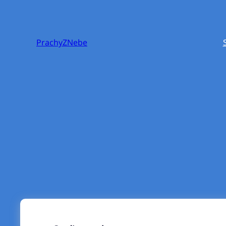
Přeskočit
na
obsah
PrachyZNebe