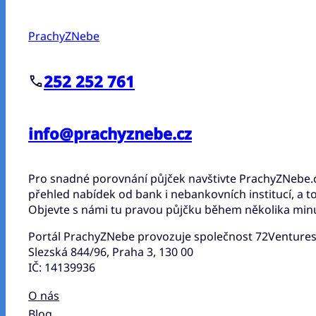
PrachyZNebe
252 252 761
info@prachyznebe.cz
Pro snadné porovnání půjček navštivte PrachyZNebe.
přehled nabídek od bank i nebankovních institucí, a to
Objevte s námi tu pravou půjčku během několika minu
Portál PrachyZNebe provozuje společnost 72Ventures 
Slezská 844/96, Praha 3, 130 00
IČ: 14139936
O nás
Blog