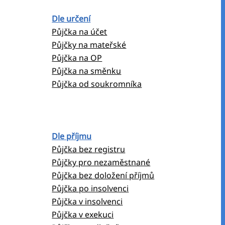
Dle určení
Půjčka na účet
Půjčky na mateřské
Půjčka na OP
Půjčka na směnku
Půjčka od soukromníka
Dle příjmu
Půjčka bez registru
Půjčky pro nezaměstnané
Půjčka bez doložení příjmů
Půjčka po insolvenci
Půjčka v insolvenci
Půjčka v exekuci