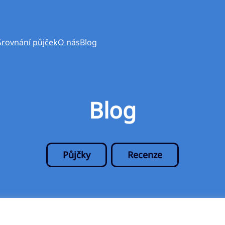
Srovnání půjček
O nás
Blog
Blog
Půjčky
Recenze