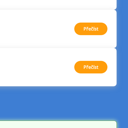
:
Přečíst
Pojištěná
půjčka
:
Přečíst
ExpressCash