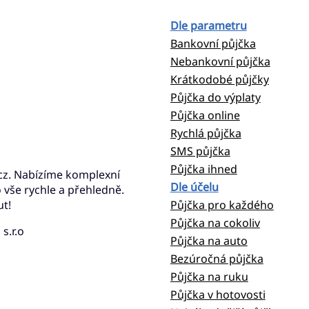
Dle parametru
Bankovní půjčka
Nebankovní půjčka
Krátkodobé půjčky
Půjčka do výplaty
Půjčka online
Rychlá půjčka
SMS půjčka
Půjčka ihned
cz. Nabízíme komplexní
Dle účelu
 vše rychle a přehledně.
t!
Půjčka pro každého
Půjčka na cokoliv
s.r.o
Půjčka na auto
Bezúročná půjčka
Půjčka na ruku
Půjčka v hotovosti