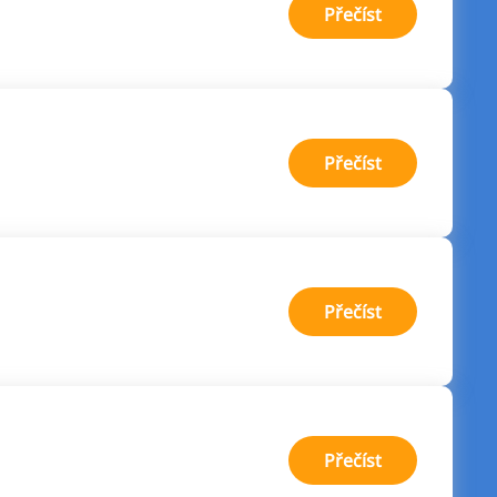
:
Přečíst
Creditportal
:
Přečíst
Rerum
:
Přečíst
CoolCredit
:
Přečíst
Zaplo