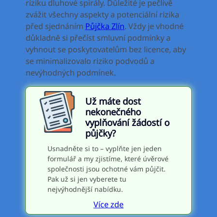
riziku dluhové spirály. Důležité je pečlivě
zvážit všechny aspekty a potenciální rizika
před sjednáním
Půjčka Zlín
. Vždy je vhodné
důkladně si přečíst smluvní podmínky a
vyhnout se poskytovatelům bez licence, aby
se minimalizovalo riziko podvodů a
nevýhodných podmínek.
Už máte dost
nekonečného
vyplňování žádostí o
půjčky?
Usnadněte si to – vyplňte jen jeden
formulář a my zjistíme, které úvěrové
společnosti jsou ochotné vám půjčit.
Pak už si jen vyberete tu
nejvýhodnější nabídku.
Více zde