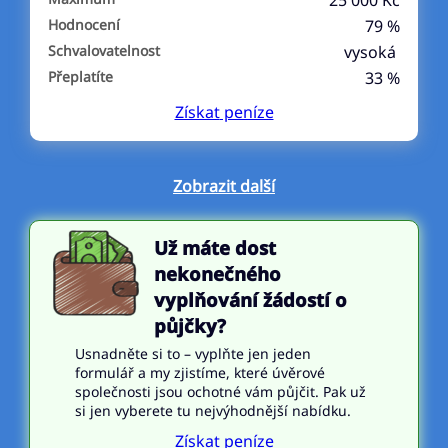
25 000 Kč
Hodnocení
79 %
Schvalovatelnost
vysoká
Přeplatíte
33 %
Získat
peníze
Zobrazit další
Už máte dost
nekonečného
vyplňování žádostí o
půjčky?
Usnadněte si to – vyplňte jen jeden
formulář a my zjistíme, které úvěrové
společnosti jsou ochotné vám půjčit. Pak už
si jen vyberete tu nejvýhodnější nabídku.
Získat peníze