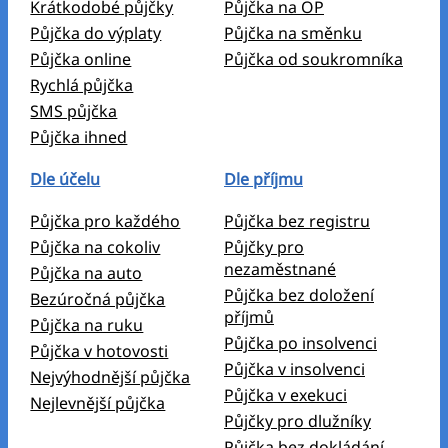
Krátkodobé půjčky
Půjčka na OP
Půjčka do výplaty
Půjčka na směnku
Půjčka online
Půjčka od soukromníka
Rychlá půjčka
SMS půjčka
Půjčka ihned
Dle účelu
Dle příjmu
Půjčka pro každého
Půjčka bez registru
Půjčka na cokoliv
Půjčky pro
nezaměstnané
Půjčka na auto
Půjčka bez doložení
Bezúročná půjčka
příjmů
Půjčka na ruku
Půjčka po insolvenci
Půjčka v hotovosti
Půjčka v insolvenci
Nejvýhodnější půjčka
Půjčka v exekuci
Nejlevnější půjčka
Půjčky pro dlužníky
Půjčka bez dokládání