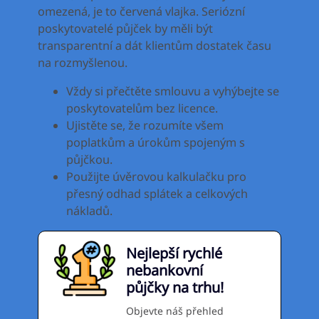
omezená, je to červená vlajka. Seriózní
poskytovatelé půjček by měli být
transparentní a dát klientům dostatek času
na rozmyšlenou.
Vždy si přečtěte smlouvu a vyhýbejte se
poskytovatelům bez licence.
Ujistěte se, že rozumíte všem
poplatkům a úrokům spojeným s
půjčkou.
Použijte úvěrovou kalkulačku pro
přesný odhad splátek a celkových
nákladů.
Nejlepší rychlé
nebankovní
půjčky na trhu!
Objevte náš přehled