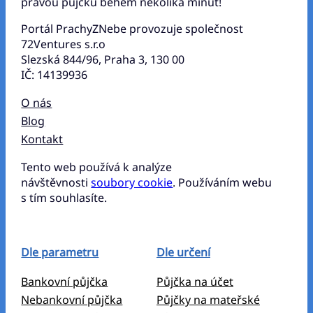
pravou půjčku během několika minut!
Portál PrachyZNebe provozuje společnost
72Ventures s.r.o
Slezská 844/96, Praha 3, 130 00
IČ: 14139936
O nás
Blog
Kontakt
Tento web používá k analýze
návštěvnosti
soubory cookie
. Používáním webu
s tím souhlasíte.
Dle parametru
Dle určení
Bankovní půjčka
Půjčka na účet
Nebankovní půjčka
Půjčky na mateřské