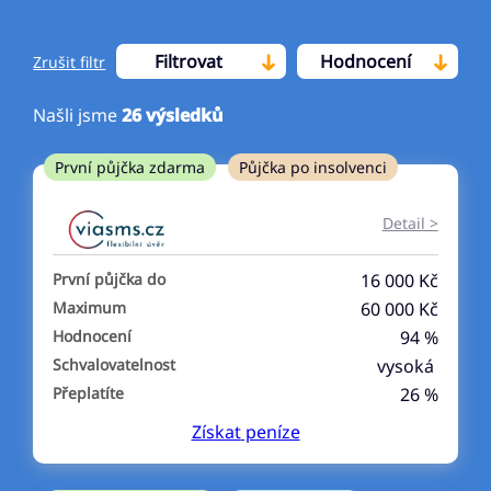
Filtrovat
Hodnocení
Zrušit filtr
Našli jsme
26
výsledků
Cena
První půjčka zdarma
Půjčka po insolvenci
Od
Do
Detail >
První půjčka zdarma
První půjčka do
16 000 Kč
–
Maximum
60 000 Kč
Hodnocení
94 %
ano
Schvalovatelnost
vysoká
ne
Přeplatíte
26 %
Získat
peníze
Ve zkušebce
ano