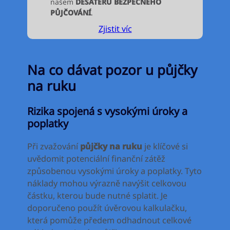
našem
DESATERU BEZPEČNÉHO
PŮJČOVÁNÍ
.
Zjistit víc
Na co dávat pozor u půjčky
na ruku
Rizika spojená s vysokými úroky a
poplatky
Při zvažování
půjčky na ruku
je klíčové si
uvědomit potenciální finanční zátěž
způsobenou vysokými úroky a poplatky. Tyto
náklady mohou výrazně navýšit celkovou
částku, kterou bude nutné splatit. Je
doporučeno použít úvěrovou kalkulačku,
která pomůže předem odhadnout celkové