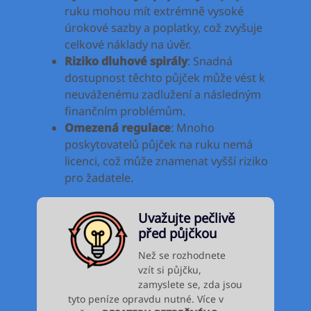
ruku mohou mít extrémně vysoké
úrokové sazby a poplatky, což zvyšuje
celkové náklady na úvěr.
Riziko dluhové spirály
: Snadná
dostupnost těchto půjček může vést k
neuváženému zadlužení a následným
finančním problémům.
Omezená regulace
: Mnoho
poskytovatelů půjček na ruku nemá
licenci, což může znamenat vyšší riziko
pro žadatele.
Uvažujte pečlivě
před půjčkou
Než se rozhodnete
vzít si půjčku,
zamyslete se, zda jsou
tyto peníze opravdu nutné. Více v