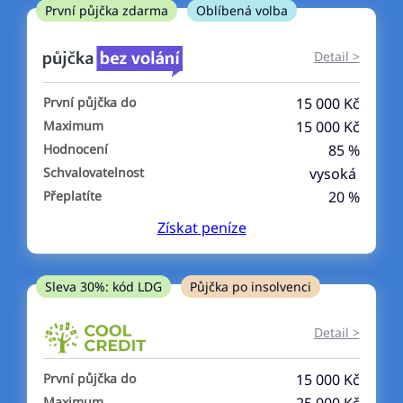
ne
První půjčka zdarma
Oblíbená volba
V exekuci
Detail >
ano
První půjčka do
15 000 Kč
ne
Maximum
15 000 Kč
Hodnocení
85 %
Po insolvenci
Schvalovatelnost
vysoká
ano
Přeplatíte
20 %
ne
Získat
peníze
V hotovosti
ano
Sleva 30%: kód LDG
Půjčka po insolvenci
ne
Detail >
První půjčka do
15 000 Kč
Maximum