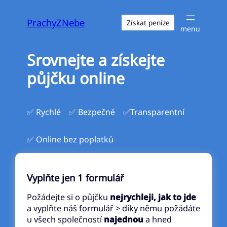
Přeskočit
na
PrachyZNebe
Získat peníze
obsah
Srovnejte a získejte
půjčku online
✅ Rychlé
✅ Bezpečné
✅Transparentní
✅ Online bez poplatků
Vyplňte jen 1 formulář
Požádejte si o půjčku
nejrychleji, jak to jde
a vyplňte náš formulář > díky němu požádáte
u všech společností
najednou
a hned