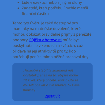
Lidé v exekuci nebo s jinými dluhy
Žadatelé, kteří potřebují rychle menší
finanční částku
Tento typ úvěru je také dostupný pro
maminky na mateřské dovolené, které
mohou dokázat pravidelné příjmy z peněžité
podpory.
Půjčka v hotovosti
může být
poskytnuta i o víkendech a svátcích, což
přidává na její atraktivitě pro ty, kdo
potřebují peníze mimo běžné pracovní dny.
„Finanční stabilita znamená mít
dostatek peněz na to, abyste mohli
žít život, který chcete, aniž byste se
museli obávat o své finance.“
– Dave
Ramsey
Zjistit víc