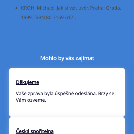
KROH, Michael. Jak si vzít úvěr. Praha: Grada,
1999. ISBN 80-7169-617-.
Mohlo by vás zajímat
Děkujeme
Vaše zpráva byla úspěšně odeslána. Brzy se
Vám ozveme.
Česká spořitelna