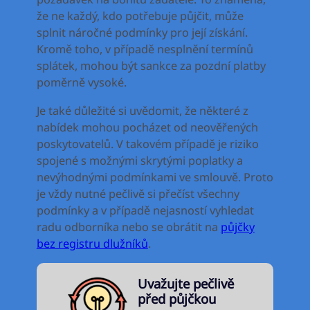
že ne každý, kdo potřebuje půjčit, může
splnit náročné podmínky pro její získání.
Kromě toho, v případě nesplnění termínů
splátek, mohou být sankce za pozdní platby
poměrně vysoké.
Je také důležité si uvědomit, že některé z
nabídek mohou pocházet od neověřených
poskytovatelů. V takovém případě je riziko
spojené s možnými skrytými poplatky a
nevýhodnými podmínkami ve smlouvě. Proto
je vždy nutné pečlivě si přečíst všechny
podmínky a v případě nejasností vyhledat
radu odborníka nebo se obrátit na
půjčky
bez registru dlužníků
.
Uvažujte pečlivě
před půjčkou