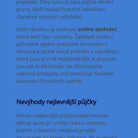
poplatků. Díky tomu je tato půjčka ideální
pro ty, kteří hledají finanční řešení bez
zbytečně vysokých příplatků.
Další výhodou je možnost
online sjednání
,
která šetří čas i námahu. Žadatelé mohou
pohodlně vyplnit potřebné formuláře z
domova a rychle získat přehled o nabídkách,
které jsou pro ně nejvýhodnější. K dispozici
jsou jak krátkodobé, tak dlouhodobé
úvěrové produkty, což umožňuje flexibilní
plánování finančních potřeb.
Nevýhody nejlevnější půjčky
Ačkoliv nejlevnější půjčka nabízí mnoho
výhod, existují i určitá rizika a omezení.
Jedním z hlavních nevýhod je vyšší
požadavek na bonitu žadatele. To znamená,