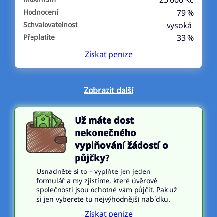
25 000 Kč
Hodnocení
79 %
Schvalovatelnost
vysoká
Přeplatíte
33 %
Získat
peníze
Zobrazit další
Už máte dost
nekonečného
vyplňování žádostí o
půjčky?
Usnadněte si to – vyplňte jen jeden
formulář a my zjistíme, které úvěrové
společnosti jsou ochotné vám půjčit. Pak už
si jen vyberete tu nejvýhodnější nabídku.
Získat peníze