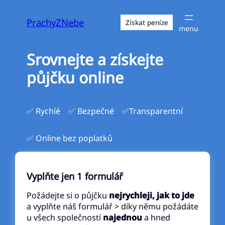
Přeskočit
na
PrachyZNebe
Získat peníze
obsah
Srovnejte a získejte
půjčku online
✅ Rychlé
✅ Bezpečné
✅Transparentní
✅ Online bez poplatků
Vyplňte jen 1 formulář
Požádejte si o půjčku
nejrychleji, jak to jde
a vyplňte náš formulář > díky němu požádáte
u všech společností
najednou
a hned