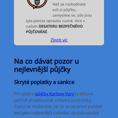
Než se rozhodnete
vzít si půjčku,
zamyslete se, zda jsou
tyto peníze opravdu nutné. Více v
našem
DESATERU BEZPEČNÉHO
PŮJČOVÁNÍ
.
Zjistit víc
Na co dávat pozor u
nejlevnější půjčky
Skryté poplatky a sankce
Při výběru
půjčky Karlovy Vary
je klíčové
pečlivě prozkoumat smluvní podmínky.
Často se může stát, že co se na první pohled
jeví jako nejlevnější nabídka, skrývá vysoké