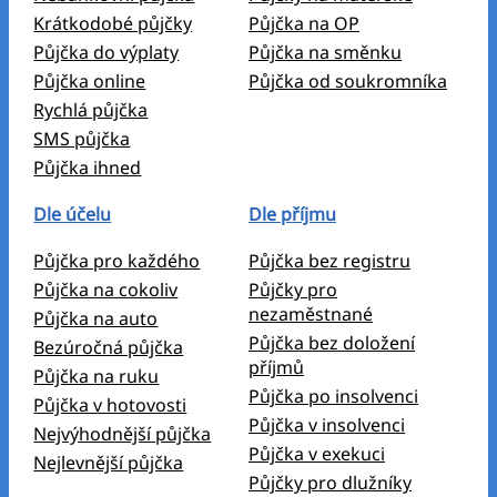
Krátkodobé půjčky
Půjčka na OP
Půjčka do výplaty
Půjčka na směnku
Půjčka online
Půjčka od soukromníka
Rychlá půjčka
SMS půjčka
Půjčka ihned
Dle účelu
Dle příjmu
Půjčka pro každého
Půjčka bez registru
Půjčka na cokoliv
Půjčky pro
nezaměstnané
Půjčka na auto
Půjčka bez doložení
Bezúročná půjčka
příjmů
Půjčka na ruku
Půjčka po insolvenci
Půjčka v hotovosti
Půjčka v insolvenci
Nejvýhodnější půjčka
Půjčka v exekuci
Nejlevnější půjčka
Půjčky pro dlužníky