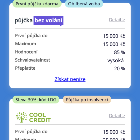
ne
První půjčka zdarma
Oblíbená volba
V exekuci
Detail >
ano
První půjčka do
15 000 Kč
ne
Maximum
15 000 Kč
Hodnocení
85 %
Po insolvenci
Schvalovatelnost
vysoká
ano
Přeplatíte
20 %
ne
Získat
peníze
V hotovosti
ano
Sleva 30%: kód LDG
Půjčka po insolvenci
ne
Detail >
První půjčka do
15 000 Kč
Maximum