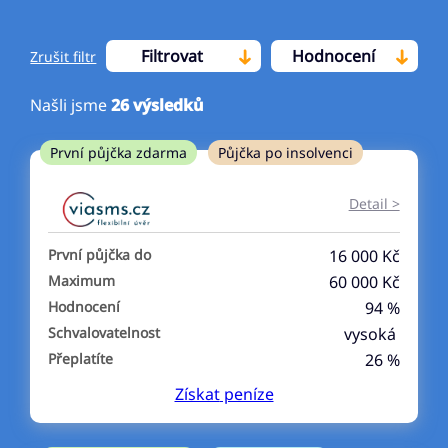
Filtrovat
Hodnocení
Zrušit filtr
Našli jsme
26
výsledků
Cena
První půjčka zdarma
Půjčka po insolvenci
Od
Do
Detail >
První půjčka zdarma
První půjčka do
16 000 Kč
–
Maximum
60 000 Kč
Hodnocení
94 %
ano
Schvalovatelnost
vysoká
ne
Přeplatíte
26 %
Získat
peníze
Ve zkušebce
ano