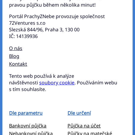
pravou půjčku během několika minut!
Portál PrachyZNebe provozuje společnost
72Ventures s.r.o
Slezská 844/96, Praha 3, 130 00
IČ: 14139936
O nás
Blog
Kontakt
Tento web používá k analýze
návštěvnosti
soubory cookie
. Používáním webu
s tím souhlasíte.
Dle parametru
Dle určení
Bankovní půjčka
Půjčka na účet
Nebankovní půjčka
Půjčky na mateřské