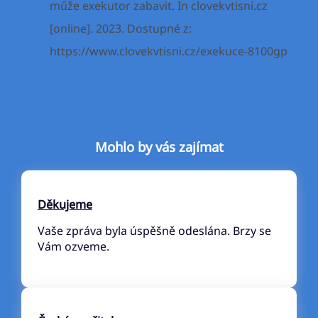
může exekutor zabavit. In clovekvtisni.cz
[online]. 2023. Dostupné z:
https://www.clovekvtisni.cz/exekuce-8100gp
Mohlo by vás zajímat
Děkujeme
Vaše zpráva byla úspěšně odeslána. Brzy se
Vám ozveme.