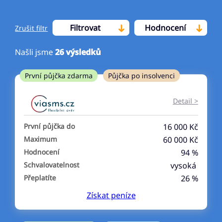
Filtrovat
Hodnocení
Zrušit filtr
Našli jsme
26
výsledků
Cena
První půjčka zdarma
Půjčka po insolvenci
Od
Do
Detail >
První půjčka zdarma
První půjčka do
16 000 Kč
–
Maximum
60 000 Kč
Hodnocení
94 %
ano
Schvalovatelnost
vysoká
ne
Přeplatíte
26 %
Získat
peníze
Ve zkušebce
ano