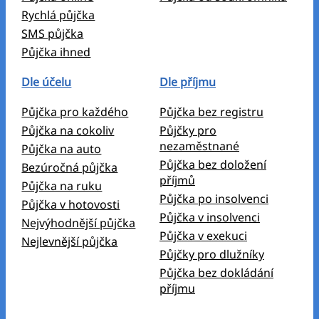
Rychlá půjčka
SMS půjčka
Půjčka ihned
Dle účelu
Dle příjmu
Půjčka pro každého
Půjčka bez registru
Půjčka na cokoliv
Půjčky pro
nezaměstnané
Půjčka na auto
Půjčka bez doložení
Bezúročná půjčka
příjmů
Půjčka na ruku
Půjčka po insolvenci
Půjčka v hotovosti
Půjčka v insolvenci
Nejvýhodnější půjčka
Půjčka v exekuci
Nejlevnější půjčka
Půjčky pro dlužníky
Půjčka bez dokládání
příjmu