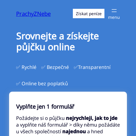
Přeskočit
na
PrachyZNebe
Získat peníze
obsah
Srovnejte a získejte
půjčku online
✅ Rychlé
✅ Bezpečné
✅Transparentní
✅ Online bez poplatků
Vyplňte jen 1 formulář
Požádejte si o půjčku
nejrychleji, jak to jde
a vyplňte náš formulář > díky němu požádáte
u všech společností
najednou
a hned