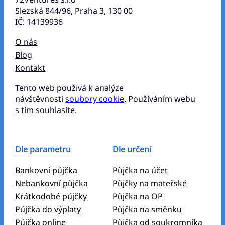
Slezská 844/96, Praha 3, 130 00
IČ: 14139936
O nás
Blog
Kontakt
Tento web používá k analýze
návštěvnosti
soubory cookie
. Používáním webu
s tím souhlasíte.
Dle parametru
Dle určení
Bankovní půjčka
Půjčka na účet
Nebankovní půjčka
Půjčky na mateřské
Krátkodobé půjčky
Půjčka na OP
Půjčka do výplaty
Půjčka na směnku
Půjčka online
Půjčka od soukromníka