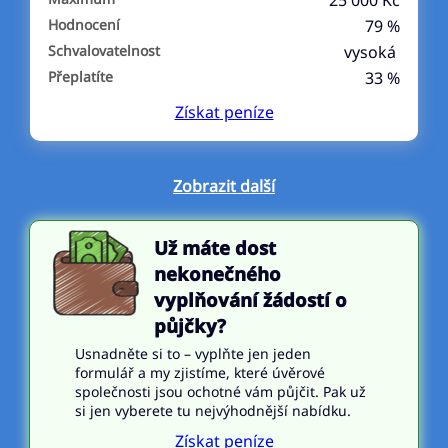
25 000 Kč
Hodnocení
79 %
Schvalovatelnost
vysoká
Přeplatíte
33 %
Získat
peníze
Zobrazit další
Už máte dost
nekonečného
vyplňování žádostí o
půjčky?
Usnadněte si to – vyplňte jen jeden
formulář a my zjistíme, které úvěrové
společnosti jsou ochotné vám půjčit. Pak už
si jen vyberete tu nejvýhodnější nabídku.
Získat peníze