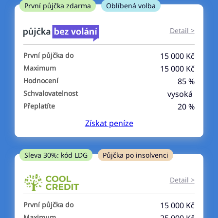
ne
První půjčka zdarma
Oblíbená volba
V exekuci
Detail >
ano
První půjčka do
15 000 Kč
ne
Maximum
15 000 Kč
Hodnocení
85 %
Po insolvenci
Schvalovatelnost
vysoká
ano
Přeplatíte
20 %
ne
Získat
peníze
V hotovosti
ano
Sleva 30%: kód LDG
Půjčka po insolvenci
ne
Detail >
První půjčka do
15 000 Kč
Maximum