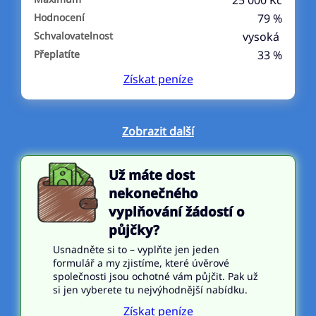
25 000 Kč
Hodnocení
79 %
Schvalovatelnost
vysoká
Přeplatíte
33 %
Získat
peníze
Zobrazit další
Už máte dost
nekonečného
vyplňování žádostí o
půjčky?
Usnadněte si to – vyplňte jen jeden
formulář a my zjistíme, které úvěrové
společnosti jsou ochotné vám půjčit. Pak už
si jen vyberete tu nejvýhodnější nabídku.
Získat peníze