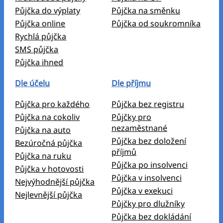
Půjčka do výplaty
Půjčka na směnku
Půjčka online
Půjčka od soukromníka
Rychlá půjčka
SMS půjčka
Půjčka ihned
Dle účelu
Dle příjmu
Půjčka pro každého
Půjčka bez registru
Půjčka na cokoliv
Půjčky pro
nezaměstnané
Půjčka na auto
Půjčka bez doložení
Bezúročná půjčka
příjmů
Půjčka na ruku
Půjčka po insolvenci
Půjčka v hotovosti
Půjčka v insolvenci
Nejvýhodnější půjčka
Půjčka v exekuci
Nejlevnější půjčka
Půjčky pro dlužníky
Půjčka bez dokládání