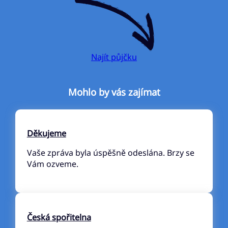
Najít půjčku
Mohlo by vás zajímat
Děkujeme
Vaše zpráva byla úspěšně odeslána. Brzy se
Vám ozveme.
Česká spořitelna