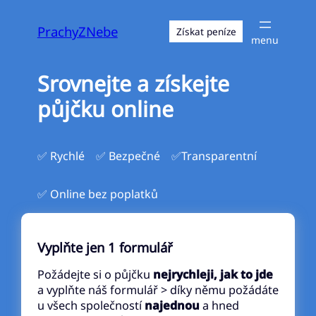
Přeskočit
na
PrachyZNebe
Získat peníze
obsah
Srovnejte a získejte
půjčku online
✅ Rychlé
✅ Bezpečné
✅Transparentní
✅ Online bez poplatků
Vyplňte jen 1 formulář
Požádejte si o půjčku
nejrychleji, jak to jde
a vyplňte náš formulář > díky němu požádáte
u všech společností
najednou
a hned