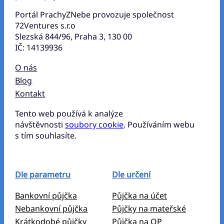
Portál PrachyZNebe provozuje společnost
72Ventures s.r.o
Slezská 844/96, Praha 3, 130 00
IČ: 14139936
O nás
Blog
Kontakt
Tento web používá k analýze
návštěvnosti
soubory cookie
. Používáním webu
s tím souhlasíte.
Dle parametru
Dle určení
Bankovní půjčka
Půjčka na účet
Nebankovní půjčka
Půjčky na mateřské
Krátkodobé půjčky
Půjčka na OP