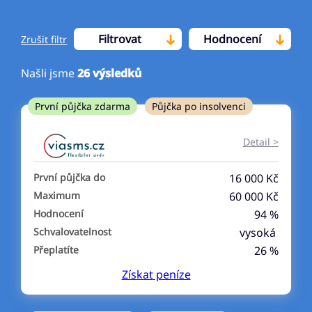
Filtrovat
Hodnocení
Zrušit filtr
Našli jsme
26
výsledků
Cena
První půjčka zdarma
Půjčka po insolvenci
Od
Do
Detail >
První půjčka zdarma
První půjčka do
16 000 Kč
–
Maximum
60 000 Kč
Hodnocení
94 %
ano
Schvalovatelnost
vysoká
ne
Přeplatíte
26 %
Získat
peníze
Ve zkušebce
ano