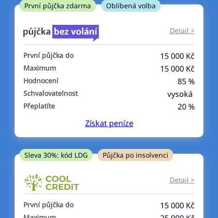
ne
První půjčka zdarma
Oblíbená volba
V exekuci
Detail >
ano
První půjčka do
15 000 Kč
ne
Maximum
15 000 Kč
Hodnocení
85 %
Po insolvenci
Schvalovatelnost
vysoká
ano
Přeplatíte
20 %
ne
Získat
peníze
V hotovosti
ano
Sleva 30%: kód LDG
Půjčka po insolvenci
ne
Detail >
První půjčka do
15 000 Kč
Maximum