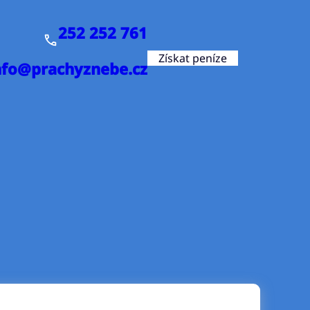
252 252 761
Získat peníze
nfo@prachyznebe.cz