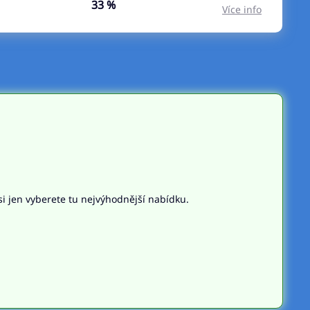
33 %
Více info
si jen vyberete tu nejvýhodnější nabídku.