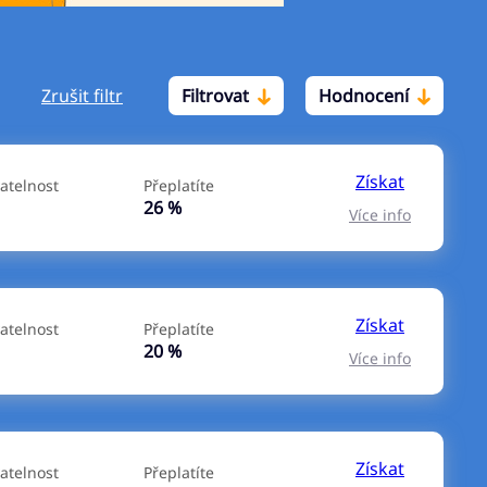
Zrušit filtr
Filtrovat
Hodnocení
Po insolvenci
V hotovosti
ano
ano
Získat
atelnost
Přeplatíte
ne
ne
26 %
Více info
Získat
atelnost
Přeplatíte
20 %
Více info
Získat
atelnost
Přeplatíte