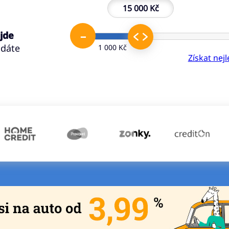
15 000 Kč
–
 jde
ádáte
1 000 Kč
Získat nej