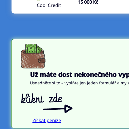
15 000 Kč
Cool Credit
Už máte dost nekonečného vypl
Usnadněte si to – vyplňte jen jeden formulář a my z
Získat peníze