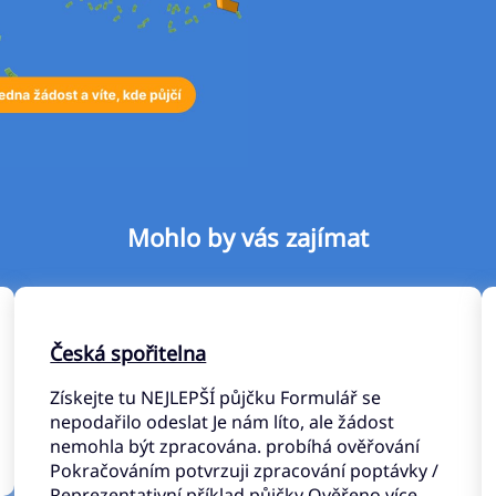
Mohlo by vás zajímat
Česká spořitelna
Získejte tu NEJLEPŠÍ půjčku Formulář se
nepodařilo odeslat Je nám líto, ale žádost
nemohla být zpracována. probíhá ověřování
Pokračováním potvrzuji zpracování poptávky /
Reprezentativní příklad půjčky Ověřeno více