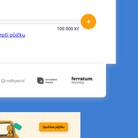
+
100 000 Kč
lepší půjčku