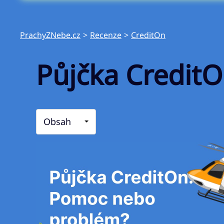
PrachyZNebe.cz
>
Recenze
>
CreditOn
Půjčka Credit
Obsah