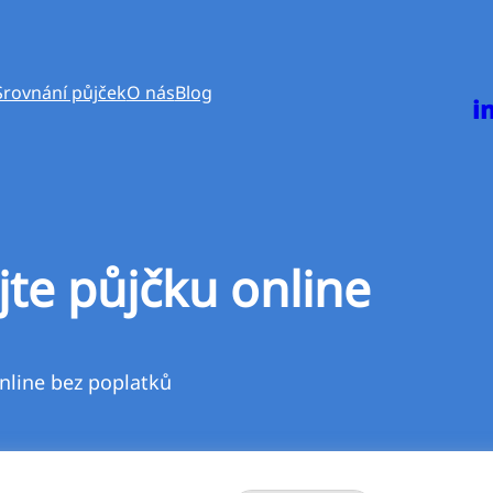
Srovnání půjček
O nás
Blog
i
jte půjčku online
nline bez poplatků