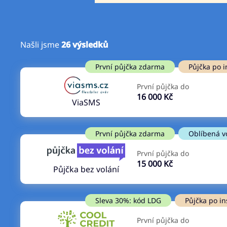
Našli jsme
26
výsledků
Cena
První půjčka zdarma
První půjčka zdarma
Půjčka po i
Od
–
První půjčka do
ano
16 000 Kč
Do
ViaSMS
ne
První půjčka zdarma
Oblíbená v
První půjčka do
15 000 Kč
Půjčka bez volání
Sleva 30%: kód LDG
Půjčka po in
První půjčka do