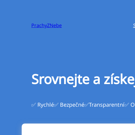
Přeskočit
na
obsah
PrachyZNebe
Srovnejte a získe
✅ Rychlé
✅ Bezpečné
✅Transparentní
✅ O