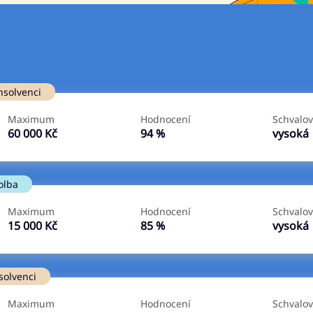
Ve zkušebce
V exekuci
nsolvenci
ano
ano
Maximum
Hodnocení
Schvalov
ne
ne
60 000 Kč
94 %
vysoká
olba
Maximum
Hodnocení
Schvalov
15 000 Kč
85 %
vysoká
solvenci
Maximum
Hodnocení
Schvalov