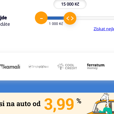
15 000 Kč
–
 jde
ádáte
1 000 Kč
Získat nej