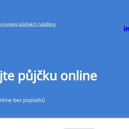
Srovnání půjček
O nás
Blog
i
jte půjčku online
nline bez poplatků