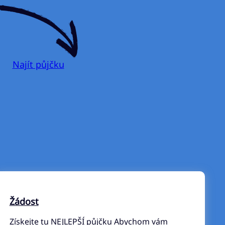
Najít půjčku
Žádost
Získejte tu NEJLEPŠÍ půjčku Abychom vám