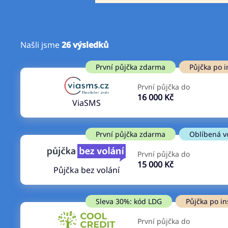
Našli jsme
26
výsledků
Cena
První půjčka zdarma
První půjčka zdarma
Půjčka po i
Od
–
První půjčka do
ano
16 000 Kč
Do
ViaSMS
ne
První půjčka zdarma
Oblíbená v
První půjčka do
15 000 Kč
Půjčka bez volání
Sleva 30%: kód LDG
Půjčka po in
První půjčka do