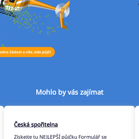
Mohlo by vás zajímat
Česká spořitelna
Získejte tu NEJLEPŠÍ půjčku Formulář se