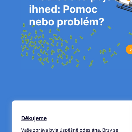
Děkujeme
Vaše zpráva byla úspěšně odeslána. Brzy se