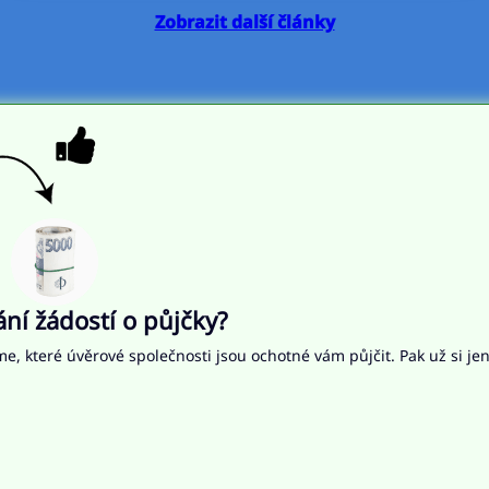
Zobrazit další články
í žádostí o půjčky?
me, které úvěrové společnosti jsou ochotné vám půjčit. Pak už si je