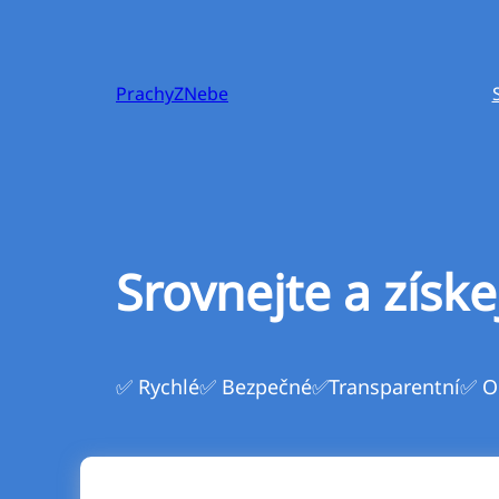
Přeskočit
na
obsah
PrachyZNebe
Srovnejte a získe
✅ Rychlé
✅ Bezpečné
✅Transparentní
✅ O