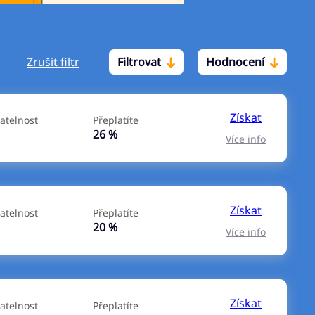
Zrušit filtr
Filtrovat
Hodnocení
Po insolvenci
V hotovosti
ano
ano
Získat
atelnost
Přeplatíte
ne
ne
26 %
Více info
Získat
atelnost
Přeplatíte
20 %
Více info
Získat
atelnost
Přeplatíte