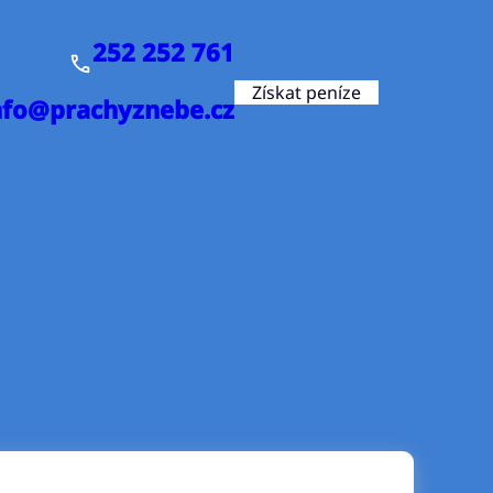
252 252 761
Získat peníze
nfo@prachyznebe.cz