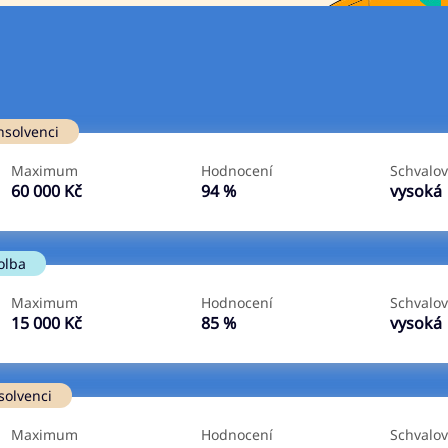
Ve zkušebce
V exekuci
nsolvenci
ano
ano
Maximum
Hodnocení
Schvalov
ne
ne
60 000 Kč
94 %
vysoká
olba
Maximum
Hodnocení
Schvalov
15 000 Kč
85 %
vysoká
solvenci
Maximum
Hodnocení
Schvalov