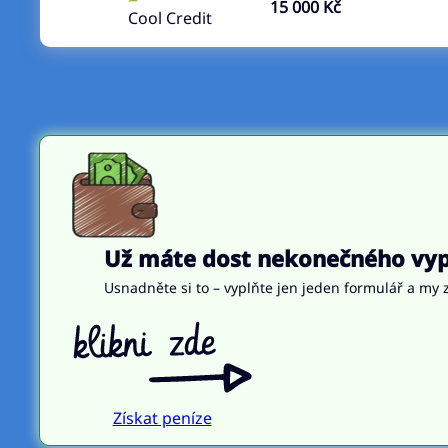
15 000 Kč
Cool Credit
Už máte dost nekonečného vypl
Usnadněte si to – vyplňte jen jeden formulář a my z
Získat peníze