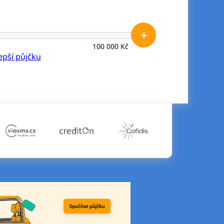
+
100 000 Kč
lepší půjčku