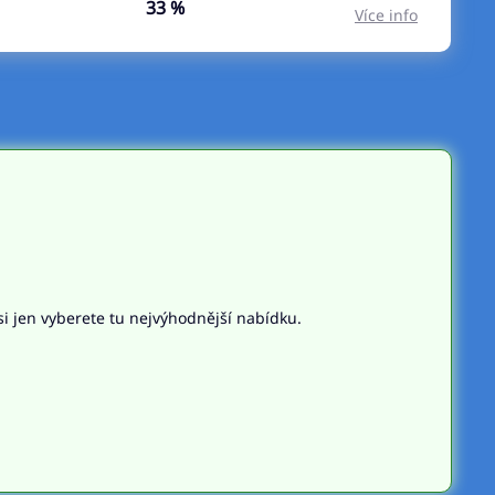
33 %
Více info
si jen vyberete tu nejvýhodnější nabídku.