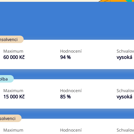
Ve zkušebce
V exekuci
nsolvenci
ano
ano
Maximum
Hodnocení
Schvalov
ne
ne
60 000 Kč
94 %
vysoká
olba
Maximum
Hodnocení
Schvalov
15 000 Kč
85 %
vysoká
solvenci
Maximum
Hodnocení
Schvalov