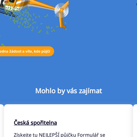
Mohlo by vás zajímat
Česká spořitelna
Získejte tu NEJLEPŠÍ půjčku Formulář se