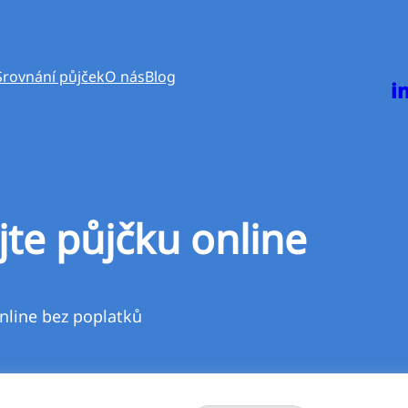
Srovnání půjček
O nás
Blog
i
jte půjčku online
nline bez poplatků