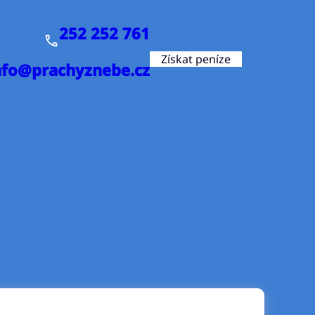
252 252 761
Získat peníze
nfo@prachyznebe.cz