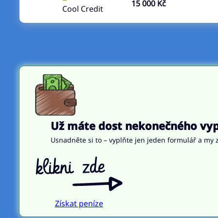
15 000 Kč
Cool Credit
Už máte dost nekonečného vypl
Usnadněte si to – vyplňte jen jeden formulář a my z
Získat peníze