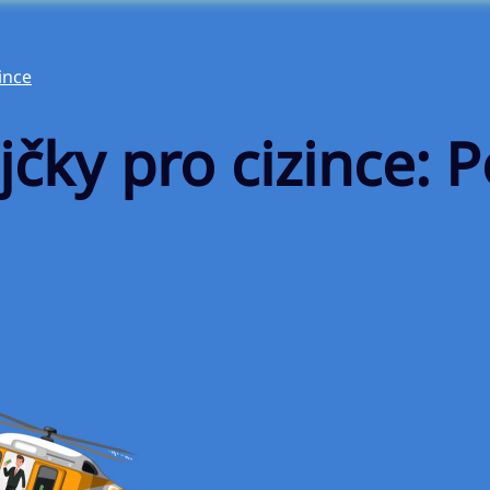
ince
čky pro cizince: