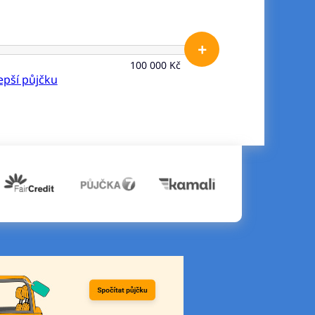
+
100 000 Kč
lepší půjčku