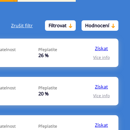
Zrušit filtr
Filtrovat
Hodnocení
Po insolvenci
V hotovosti
ano
ano
Získat
atelnost
Přeplatíte
ne
ne
26 %
Více info
Získat
atelnost
Přeplatíte
20 %
Více info
Získat
atelnost
Přeplatíte