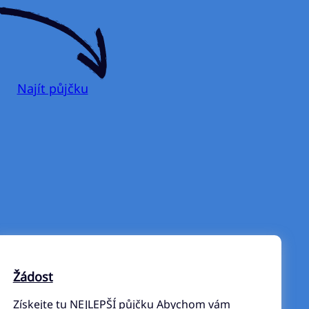
Najít půjčku
Žádost
Získejte tu NEJLEPŠÍ půjčku Abychom vám