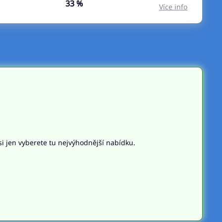
33 %
Více info
si jen vyberete tu nejvýhodnější nabídku.