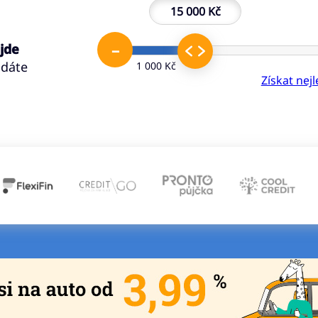
15 000 Kč
–
 jde
ádáte
1 000 Kč
Získat nej