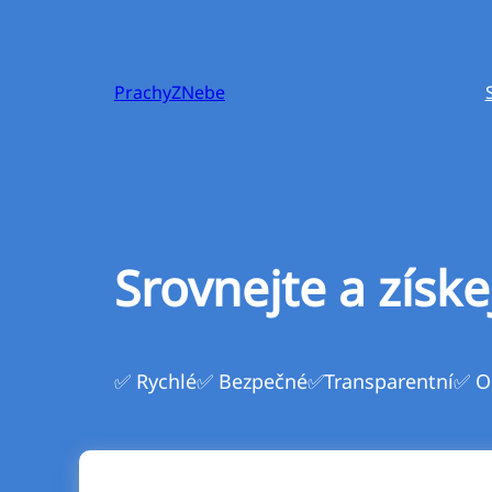
Přeskočit
na
obsah
PrachyZNebe
Srovnejte a získe
✅ Rychlé
✅ Bezpečné
✅Transparentní
✅ O