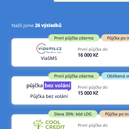
Našli jsme
26
výsledků
Cena
První půjčka zdarma
První půjčka zdarma
Půjčka po i
Od
–
První půjčka do
ano
16 000 Kč
Do
ViaSMS
ne
První půjčka zdarma
Oblíbená v
První půjčka do
15 000 Kč
Půjčka bez volání
Sleva 30%: kód LDG
Půjčka po in
První půjčka do