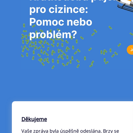
Děkujeme
Vaše zpráva byla úspěšně odeslána. Brzy se