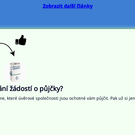
Zobrazit další články
í žádostí o půjčky?
me, které úvěrové společnosti jsou ochotné vám půjčit. Pak už si je