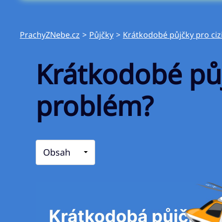
PrachyZNebe.cz
>
Půjčky
>
Krátkodobé půjčky pro ciz
Krátkodobé půj
problém?
Obsah