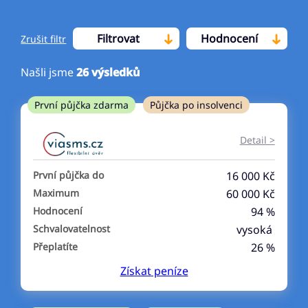
Filtrovat
Hodnocení
Zrušit filtr
Našli jsme
26
výsledků
Cena
První půjčka zdarma
Půjčka po insolvenci
Od
Do
Detail >
První půjčka zdarma
První půjčka do
16 000 Kč
–
Maximum
60 000 Kč
Hodnocení
94 %
ano
Schvalovatelnost
vysoká
ne
Přeplatíte
26 %
Získat
peníze
Ve zkušebce
ano