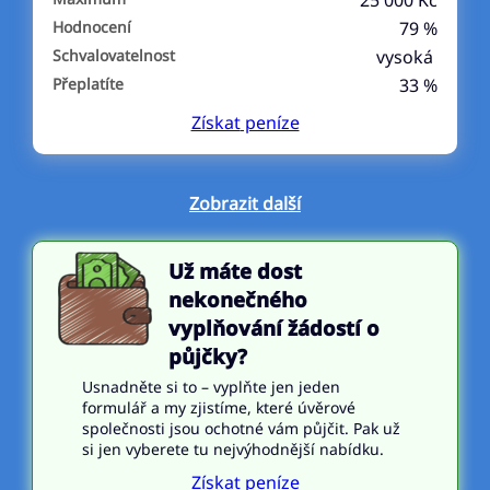
25 000 Kč
Hodnocení
79 %
Schvalovatelnost
vysoká
Přeplatíte
33 %
Získat
peníze
Zobrazit další
Už máte dost
nekonečného
vyplňování žádostí o
půjčky?
Usnadněte si to – vyplňte jen jeden
formulář a my zjistíme, které úvěrové
společnosti jsou ochotné vám půjčit. Pak už
si jen vyberete tu nejvýhodnější nabídku.
Získat peníze