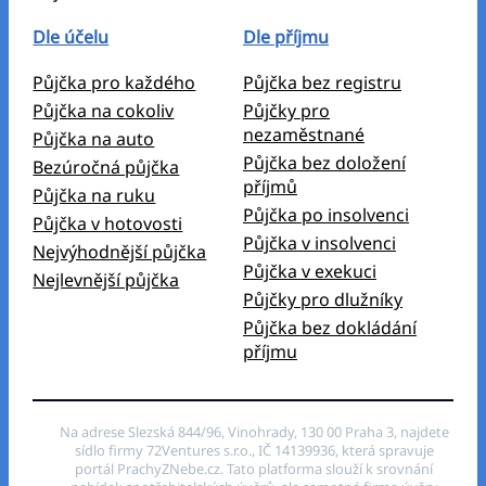
Dle účelu
Dle příjmu
Půjčka pro každého
Půjčka bez registru
Půjčka na cokoliv
Půjčky pro
nezaměstnané
Půjčka na auto
Půjčka bez doložení
Bezúročná půjčka
příjmů
Půjčka na ruku
Půjčka po insolvenci
Půjčka v hotovosti
Půjčka v insolvenci
Nejvýhodnější půjčka
Půjčka v exekuci
Nejlevnější půjčka
Půjčky pro dlužníky
Půjčka bez dokládání
příjmu
Na adrese Slezská 844/96, Vinohrady, 130 00 Praha 3, najdete
sídlo firmy 72Ventures s.r.o., IČ 14139936, která spravuje
portál PrachyZNebe.cz. Tato platforma slouží k srovnání