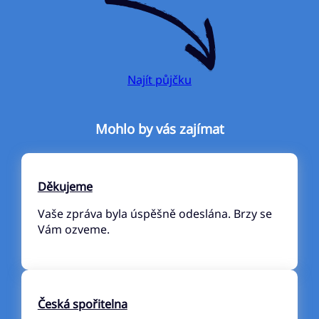
Najít půjčku
Mohlo by vás zajímat
Děkujeme
Vaše zpráva byla úspěšně odeslána. Brzy se
Vám ozveme.
Česká spořitelna