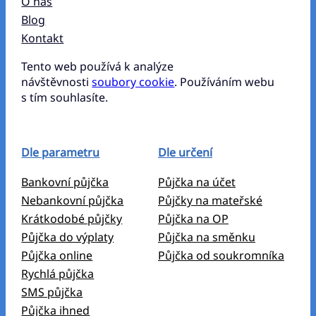
O nás
Blog
Kontakt
Tento web používá k analýze
návštěvnosti
soubory cookie
. Používáním webu
s tím souhlasíte.
Dle parametru
Dle určení
Bankovní půjčka
Půjčka na účet
Nebankovní půjčka
Půjčky na mateřské
Krátkodobé půjčky
Půjčka na OP
Půjčka do výplaty
Půjčka na směnku
Půjčka online
Půjčka od soukromníka
Rychlá půjčka
SMS půjčka
Půjčka ihned