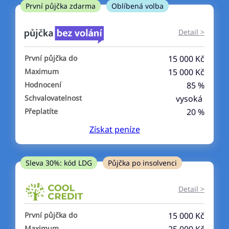
ne
První půjčka zdarma
Oblíbená volba
V exekuci
Detail >
ano
První půjčka do
15 000 Kč
ne
Maximum
15 000 Kč
Hodnocení
85 %
Po insolvenci
Schvalovatelnost
vysoká
ano
Přeplatíte
20 %
ne
Získat
peníze
V hotovosti
ano
Sleva 30%: kód LDG
Půjčka po insolvenci
ne
Detail >
První půjčka do
15 000 Kč
Maximum