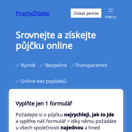
Přeskočit
na
PrachyZNebe
Získat peníze
obsah
Srovnejte a získejte
půjčku online
✅ Rychlé
✅ Bezpečné
✅Transparentní
✅ Online bez poplatků
Vyplňte jen 1 formulář
Požádejte si o půjčku
nejrychleji, jak to jde
a vyplňte náš formulář > díky němu požádáte
u všech společností
najednou
a hned