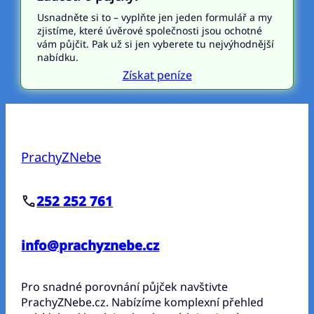
Usnadněte si to – vyplňte jen jeden formulář a my
zjistíme, které úvěrové společnosti jsou ochotné
vám půjčit. Pak už si jen vyberete tu nejvýhodnější
nabídku.
Získat peníze
PrachyZNebe
252 252 761
info@prachyznebe.cz
Pro snadné porovnání půjček navštivte
PrachyZNebe.cz. Nabízíme komplexní přehled