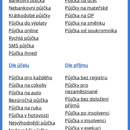
Bankovní půjčka
Půjčka na účet
Nebankovní půjčka
Půjčky na mateřské
Krátkodobé půjčky
Půjčka na OP
Půjčka do výplaty
Půjčka na směnku
Půjčka online
Půjčka od soukromníka
Rychlá půjčka
SMS půjčka
Půjčka ihned
Dle účelu
Dle příjmu
Půjčka pro každého
Půjčka bez registru
Půjčka na cokoliv
Půjčky pro
nezaměstnané
Půjčka na auto
Půjčka bez doložení
Bezúročná půjčka
příjmů
Půjčka na ruku
Půjčka po insolvenci
Půjčka v hotovosti
Půjčka v insolvenci
Nejvýhodnější půjčka
Půjčka v exekuci