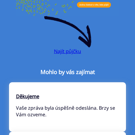
Najít půjčku
Mohlo by vás zajímat
Děkujeme
Vaše zpráva byla úspěšně odeslána. Brzy se
Vám ozveme.