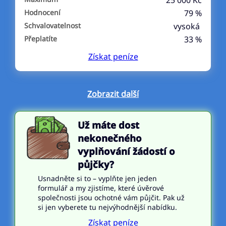
25 000 Kč
Hodnocení
79 %
Schvalovatelnost
vysoká
Přeplatíte
33 %
Získat
peníze
Zobrazit další
Už máte dost
nekonečného
vyplňování žádostí o
půjčky?
Usnadněte si to – vyplňte jen jeden
formulář a my zjistíme, které úvěrové
společnosti jsou ochotné vám půjčit. Pak už
si jen vyberete tu nejvýhodnější nabídku.
Získat peníze