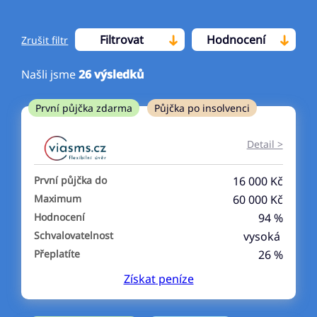
Filtrovat
Hodnocení
Zrušit filtr
Našli jsme
26
výsledků
Cena
První půjčka zdarma
Půjčka po insolvenci
Od
Do
Detail >
První půjčka zdarma
První půjčka do
16 000 Kč
–
Maximum
60 000 Kč
Hodnocení
94 %
ano
Schvalovatelnost
vysoká
ne
Přeplatíte
26 %
Získat
peníze
Ve zkušebce
ano