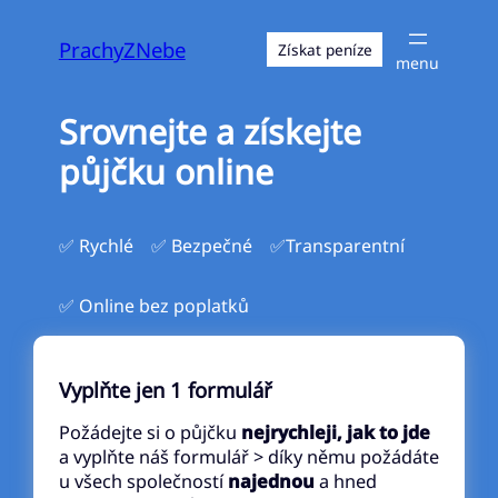
Přeskočit
na
PrachyZNebe
Získat peníze
obsah
Srovnejte a získejte
půjčku online
✅ Rychlé
✅ Bezpečné
✅Transparentní
✅ Online bez poplatků
Vyplňte jen 1 formulář
Požádejte si o půjčku
nejrychleji, jak to jde
a vyplňte náš formulář > díky němu požádáte
u všech společností
najednou
a hned