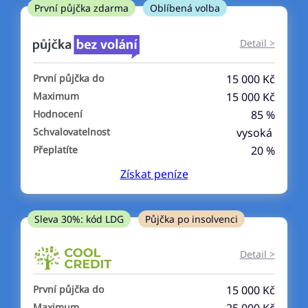
ne
První půjčka zdarma
Oblíbená volba
V exekuci
Detail >
ano
První půjčka do
15 000 Kč
ne
Maximum
15 000 Kč
Hodnocení
85 %
Po insolvenci
Schvalovatelnost
vysoká
ano
Přeplatíte
20 %
ne
Získat
peníze
V hotovosti
ano
Sleva 30%: kód LDG
Půjčka po insolvenci
ne
Detail >
První půjčka do
15 000 Kč
Maximum