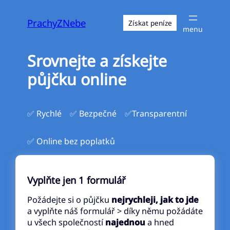
Přeskočit
na
PrachyZNebe
Získat peníze
obsah
Srovnejte a získejte
půjčku online
✅ Rychlé
✅ Bezpečné
✅Transparentní
✅ Online bez poplatků
Vyplňte jen 1 formulář
Požádejte si o půjčku
nejrychleji, jak to jde
a vyplňte náš formulář > díky němu požádáte
u všech společností
najednou
a hned