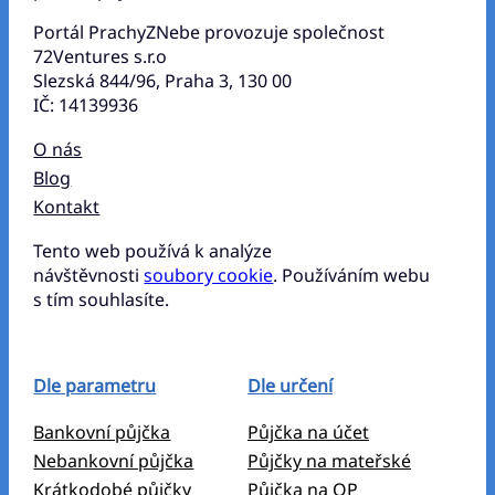
Portál PrachyZNebe provozuje společnost
72Ventures s.r.o
Slezská 844/96, Praha 3, 130 00
IČ: 14139936
O nás
Blog
Kontakt
Tento web používá k analýze
návštěvnosti
soubory cookie
. Používáním webu
s tím souhlasíte.
Dle parametru
Dle určení
Bankovní půjčka
Půjčka na účet
Nebankovní půjčka
Půjčky na mateřské
Krátkodobé půjčky
Půjčka na OP