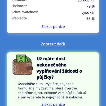
25 000 Kč
Hodnocení
79 %
Schvalovatelnost
vysoká
Přeplatíte
33 %
Získat
peníze
Zobrazit další
Už máte dost
nekonečného
vyplňování žádostí o
půjčky?
Usnadněte si to – vyplňte jen jeden
formulář a my zjistíme, které úvěrové
společnosti jsou ochotné vám půjčit. Pak už
si jen vyberete tu nejvýhodnější nabídku.
Získat peníze