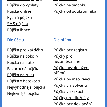
Půjčka do výplaty
Půjčka na směnku
Půjčka online
Půjčka od soukromníka
Rychlá půjčka
SMS půjčka
Půjčka ihned
Dle účelu
Dle příjmu
Půjčka pro každého
Půjčka bez registru
Půjčka na cokoliv
Půjčky pro
nezaměstnané
Půjčka na auto
Půjčka bez doložení
Bezúročná půjčka
příjmů
Půjčka na ruku
Půjčka po insolvenci
Půjčka v hotovosti
Půjčka v insolvenci
Nejvýhodnější půjčka
Půjčka v exekuci
Nejlevnější půjčka
Půjčky pro dlužníky
Půjčka bez dokládání