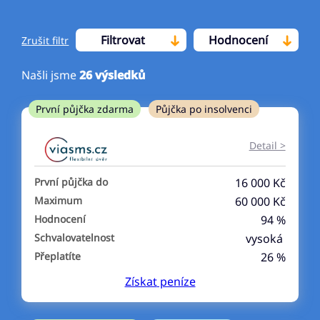
Filtrovat
Hodnocení
Zrušit filtr
Našli jsme
26
výsledků
Cena
První půjčka zdarma
Půjčka po insolvenci
Od
Do
Detail >
První půjčka zdarma
První půjčka do
16 000 Kč
–
Maximum
60 000 Kč
Hodnocení
94 %
ano
Schvalovatelnost
vysoká
ne
Přeplatíte
26 %
Získat
peníze
Ve zkušebce
ano