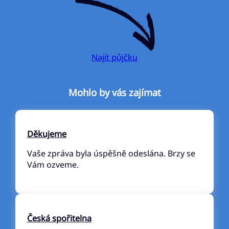
Najít půjčku
Mohlo by vás zajímat
Děkujeme
Vaše zpráva byla úspěšně odeslána. Brzy se
Vám ozveme.
Česká spořitelna