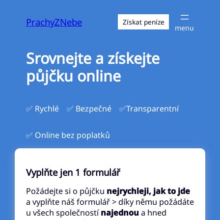
Přeskočit
na
PrachyZNebe
Získat peníze
obsah
Srovnejte a získejte
půjčku online
✅ Rychlé
✅ Bezpečné
✅Transparentní
✅ Online bez poplatků
Vyplňte jen 1 formulář
Požádejte si o půjčku
nejrychleji, jak to jde
a vyplňte náš formulář > díky němu požádáte
u všech společností
najednou
a hned