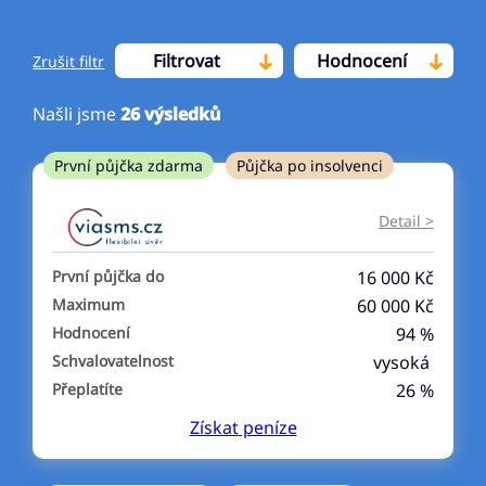
Filtrovat
Hodnocení
Zrušit filtr
Našli jsme
26
výsledků
Cena
První půjčka zdarma
Půjčka po insolvenci
Od
Do
Detail >
První půjčka zdarma
První půjčka do
16 000 Kč
–
Maximum
60 000 Kč
Hodnocení
94 %
ano
Schvalovatelnost
vysoká
ne
Přeplatíte
26 %
Získat
peníze
Ve zkušebce
ano