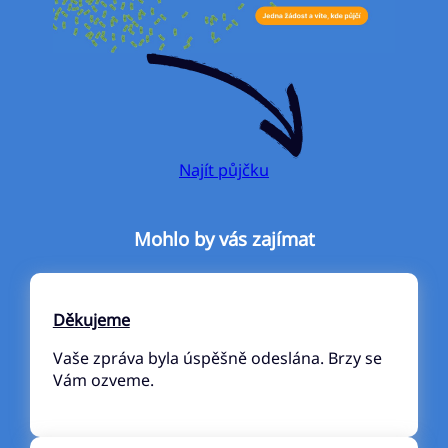
Najít půjčku
Mohlo by vás zajímat
Děkujeme
Vaše zpráva byla úspěšně odeslána. Brzy se
Vám ozveme.