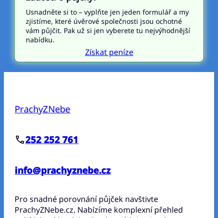
Usnadněte si to – vyplňte jen jeden formulář a my
zjistíme, které úvěrové společnosti jsou ochotné
vám půjčit. Pak už si jen vyberete tu nejvýhodnější
nabídku.
Získat peníze
PrachyZNebe
252 252 761
info@prachyznebe.cz
Pro snadné porovnání půjček navštivte
PrachyZNebe.cz. Nabízíme komplexní přehled