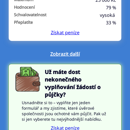
25 000 Kč
Hodnocení
79 %
Schvalovatelnost
vysoká
Přeplatíte
33 %
Získat
peníze
Zobrazit další
Už máte dost
nekonečného
vyplňování žádostí o
půjčky?
Usnadněte si to – vyplňte jen jeden
formulář a my zjistíme, které úvěrové
společnosti jsou ochotné vám půjčit. Pak už
si jen vyberete tu nejvýhodnější nabídku.
Získat peníze