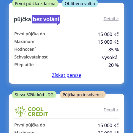
ne
První půjčka zdarma
Oblíbená volba
V exekuci
Detail >
ano
První půjčka do
15 000 Kč
ne
Maximum
15 000 Kč
Hodnocení
85 %
Po insolvenci
Schvalovatelnost
vysoká
ano
Přeplatíte
20 %
ne
Získat
peníze
V hotovosti
ano
Sleva 30%: kód LDG
Půjčka po insolvenci
ne
Detail >
První půjčka do
15 000 Kč
Maximum