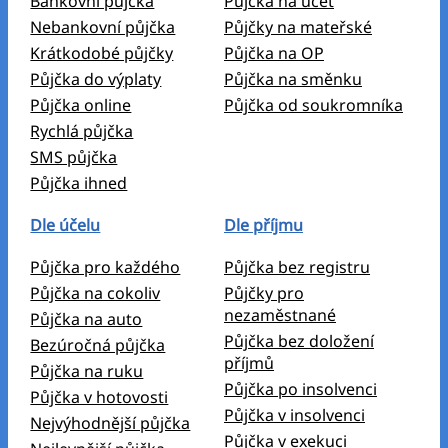
Bankovní půjčka
Půjčka na účet
Nebankovní půjčka
Půjčky na mateřské
Krátkodobé půjčky
Půjčka na OP
Půjčka do výplaty
Půjčka na směnku
Půjčka online
Půjčka od soukromníka
Rychlá půjčka
SMS půjčka
Půjčka ihned
Dle účelu
Dle příjmu
Půjčka pro každého
Půjčka bez registru
Půjčka na cokoliv
Půjčky pro
nezaměstnané
Půjčka na auto
Půjčka bez doložení
Bezúročná půjčka
příjmů
Půjčka na ruku
Půjčka po insolvenci
Půjčka v hotovosti
Půjčka v insolvenci
Nejvýhodnější půjčka
Půjčka v exekuci