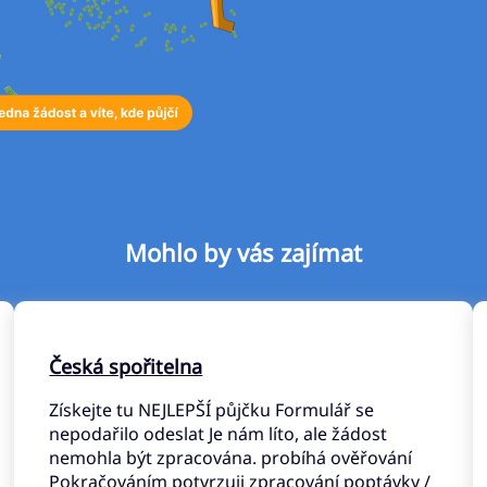
Mohlo by vás zajímat
Česká spořitelna
Získejte tu NEJLEPŠÍ půjčku Formulář se
nepodařilo odeslat Je nám líto, ale žádost
nemohla být zpracována. probíhá ověřování
Pokračováním potvrzuji zpracování poptávky /