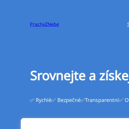
Přeskočit
na
obsah
PrachyZNebe
Srovnejte a získe
✅ Rychlé
✅ Bezpečné
✅Transparentní
✅ O