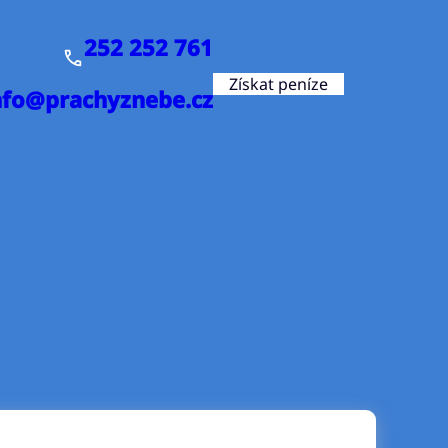
252 252 761
Získat peníze
nfo@prachyznebe.cz