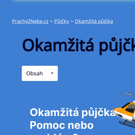
PrachyZNebe.cz
>
Půjčky
>
Okamžitá půjčka
Okamžitá půjč
Obsah