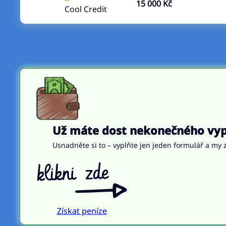
15 000 Kč
Cool Credit
Už máte dost nekonečného vypl
Usnadněte si to – vyplňte jen jeden formulář a my z
Získat peníze