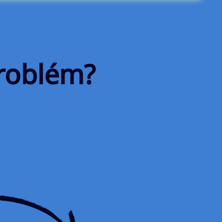
roblém?