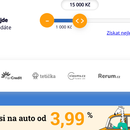
15 000 Kč
–
 jde
ádáte
1 000 Kč
Získat nej