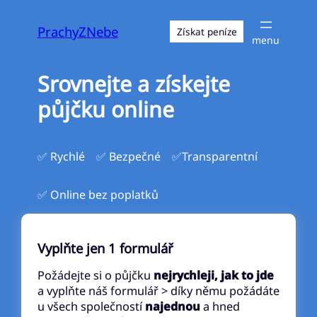
Přeskočit
na
PrachyZNebe
Získat peníze
obsah
Srovnejte a získejte
půjčku online
✅ Rychlé
✅ Bezpečné
✅Transparentní
✅ Online bez poplatků
Vyplňte jen 1 formulář
Požádejte si o půjčku
nejrychleji, jak to jde
a vyplňte náš formulář > díky němu požádáte
u všech společností
najednou
a hned