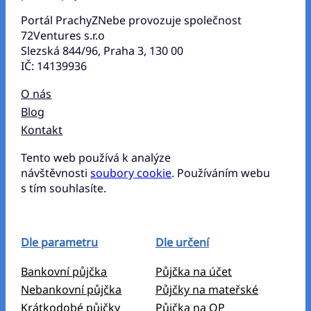
Portál PrachyZNebe provozuje společnost
72Ventures s.r.o
Slezská 844/96, Praha 3, 130 00
IČ: 14139936
O nás
Blog
Kontakt
Tento web používá k analýze
návštěvnosti
soubory cookie
. Používáním webu
s tím souhlasíte.
Dle parametru
Dle určení
Bankovní půjčka
Půjčka na účet
Nebankovní půjčka
Půjčky na mateřské
Krátkodobé půjčky
Půjčka na OP