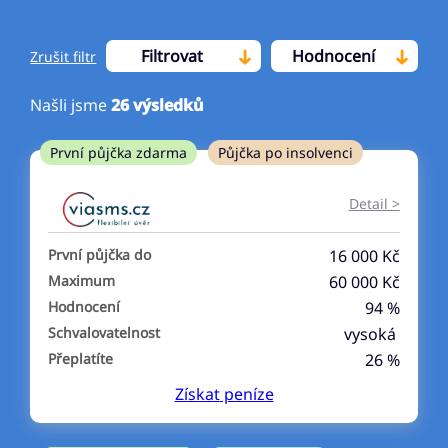
Filtrovat
Hodnocení
Zrušit filtr
Našli jsme
26
výsledků
Cena
První půjčka zdarma
Půjčka po insolvenci
Od
Do
Detail >
První půjčka zdarma
První půjčka do
16 000 Kč
–
Maximum
60 000 Kč
Hodnocení
94 %
ano
Schvalovatelnost
vysoká
ne
Přeplatíte
26 %
Získat
peníze
Ve zkušebce
ano