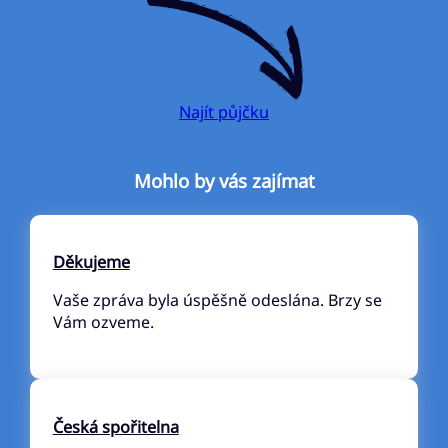
Najít půjčku
Mohlo by vás zajímat
Děkujeme
Vaše zpráva byla úspěšně odeslána. Brzy se
Vám ozveme.
Česká spořitelna