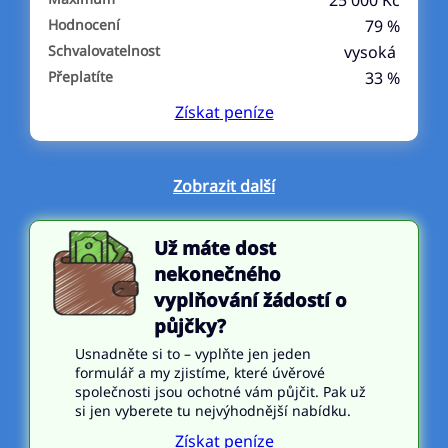
25 000 Kč
Hodnocení
79 %
Schvalovatelnost
vysoká
Přeplatíte
33 %
Získat
peníze
Zobrazit další
Už máte dost
nekonečného
vyplňování žádostí o
půjčky?
Usnadněte si to – vyplňte jen jeden
formulář a my zjistíme, které úvěrové
společnosti jsou ochotné vám půjčit. Pak už
si jen vyberete tu nejvýhodnější nabídku.
Získat peníze