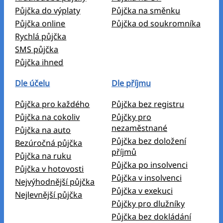
Půjčka do výplaty
Půjčka na směnku
Půjčka online
Půjčka od soukromníka
Rychlá půjčka
SMS půjčka
Půjčka ihned
Dle účelu
Dle příjmu
Půjčka pro každého
Půjčka bez registru
Půjčka na cokoliv
Půjčky pro
nezaměstnané
Půjčka na auto
Půjčka bez doložení
Bezúročná půjčka
příjmů
Půjčka na ruku
Půjčka po insolvenci
Půjčka v hotovosti
Půjčka v insolvenci
Nejvýhodnější půjčka
Půjčka v exekuci
Nejlevnější půjčka
Půjčky pro dlužníky
Půjčka bez dokládání