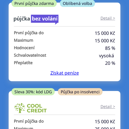
ne
První půjčka zdarma
Oblíbená volba
V exekuci
Detail >
ano
První půjčka do
15 000 Kč
ne
Maximum
15 000 Kč
Hodnocení
85 %
Po insolvenci
Schvalovatelnost
vysoká
ano
Přeplatíte
20 %
ne
Získat
peníze
V hotovosti
ano
Sleva 30%: kód LDG
Půjčka po insolvenci
ne
Detail >
První půjčka do
15 000 Kč
Maximum