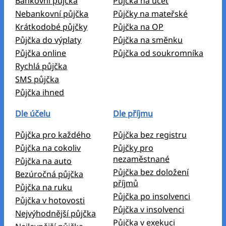
Bankovní půjčka
Půjčka na účet
Nebankovní půjčka
Půjčky na mateřské
Krátkodobé půjčky
Půjčka na OP
Půjčka do výplaty
Půjčka na směnku
Půjčka online
Půjčka od soukromníka
Rychlá půjčka
SMS půjčka
Půjčka ihned
Dle účelu
Dle příjmu
Půjčka pro každého
Půjčka bez registru
Půjčka na cokoliv
Půjčky pro
nezaměstnané
Půjčka na auto
Půjčka bez doložení
Bezúročná půjčka
příjmů
Půjčka na ruku
Půjčka po insolvenci
Půjčka v hotovosti
Půjčka v insolvenci
Nejvýhodnější půjčka
Půjčka v exekuci