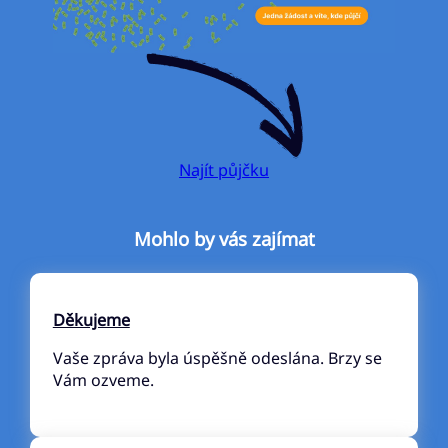
Najít půjčku
Mohlo by vás zajímat
Děkujeme
Vaše zpráva byla úspěšně odeslána. Brzy se
Vám ozveme.