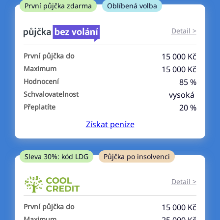
ne
První půjčka zdarma
Oblíbená volba
V exekuci
Detail >
ano
První půjčka do
15 000 Kč
ne
Maximum
15 000 Kč
Hodnocení
85 %
Po insolvenci
Schvalovatelnost
vysoká
ano
Přeplatíte
20 %
ne
Získat
peníze
V hotovosti
ano
Sleva 30%: kód LDG
Půjčka po insolvenci
ne
Detail >
První půjčka do
15 000 Kč
Maximum