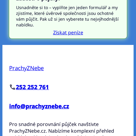
Usnadněte si to – vyplňte jen jeden formulář a my
zjistíme, které úvěrové společnosti jsou ochotné
vám půjčit. Pak už si jen vyberete tu nejvýhodnější
nabídku.
Získat peníze
PrachyZNebe
252 252 761
info@prachyznebe.cz
Pro snadné porovnání půjček navštivte
PrachyZNebe.cz. Nabízíme komplexní přehled