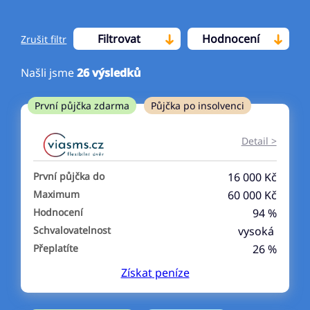
Filtrovat
Hodnocení
Zrušit filtr
Našli jsme
26
výsledků
Cena
První půjčka zdarma
Půjčka po insolvenci
Od
Do
Detail >
První půjčka zdarma
První půjčka do
16 000 Kč
–
Maximum
60 000 Kč
Hodnocení
94 %
ano
Schvalovatelnost
vysoká
ne
Přeplatíte
26 %
Získat
peníze
Ve zkušebce
ano