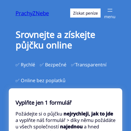
Přeskočit
na
PrachyZNebe
Získat peníze
obsah
Srovnejte a získejte
půjčku online
✅ Rychlé
✅ Bezpečné
✅Transparentní
✅ Online bez poplatků
Vyplňte jen 1 formulář
Požádejte si o půjčku
nejrychleji, jak to jde
a vyplňte náš formulář > díky němu požádáte
u všech společností
najednou
a hned