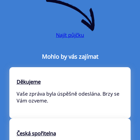
Najít půjčku
Mohlo by vás zajímat
Děkujeme
Vaše zpráva byla úspěšně odeslána. Brzy se
Vám ozveme.
Česká spořitelna