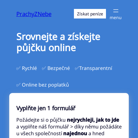
Přeskočit
na
PrachyZNebe
Získat peníze
obsah
Srovnejte a získejte
půjčku online
✅ Rychlé
✅ Bezpečné
✅Transparentní
✅ Online bez poplatků
Vyplňte jen 1 formulář
Požádejte si o půjčku
nejrychleji, jak to jde
a vyplňte náš formulář > díky němu požádáte
u všech společností
najednou
a hned