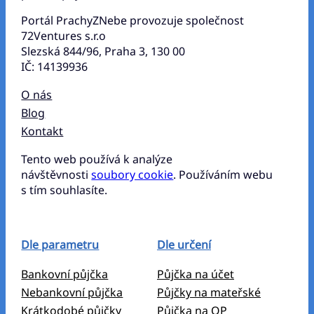
Portál PrachyZNebe provozuje společnost
72Ventures s.r.o
Slezská 844/96, Praha 3, 130 00
IČ: 14139936
O nás
Blog
Kontakt
Tento web používá k analýze
návštěvnosti
soubory cookie
. Používáním webu
s tím souhlasíte.
Dle parametru
Dle určení
Bankovní půjčka
Půjčka na účet
Nebankovní půjčka
Půjčky na mateřské
Krátkodobé půjčky
Půjčka na OP