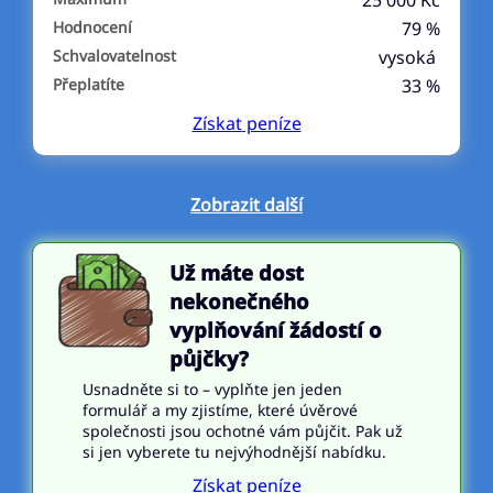
25 000 Kč
Hodnocení
79 %
Schvalovatelnost
vysoká
Přeplatíte
33 %
Získat
peníze
Zobrazit další
Už máte dost
nekonečného
vyplňování žádostí o
půjčky?
Usnadněte si to – vyplňte jen jeden
formulář a my zjistíme, které úvěrové
společnosti jsou ochotné vám půjčit. Pak už
si jen vyberete tu nejvýhodnější nabídku.
Získat peníze