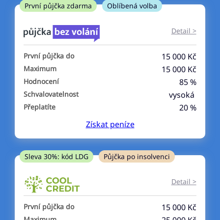
ne
První půjčka zdarma
Oblíbená volba
V exekuci
Detail >
ano
První půjčka do
15 000 Kč
ne
Maximum
15 000 Kč
Hodnocení
85 %
Po insolvenci
Schvalovatelnost
vysoká
ano
Přeplatíte
20 %
ne
Získat
peníze
V hotovosti
ano
Sleva 30%: kód LDG
Půjčka po insolvenci
ne
Detail >
První půjčka do
15 000 Kč
Maximum