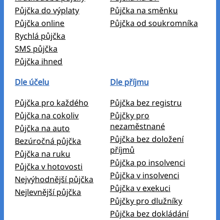
Půjčka do výplaty
Půjčka na směnku
Půjčka online
Půjčka od soukromníka
Rychlá půjčka
SMS půjčka
Půjčka ihned
Dle účelu
Dle příjmu
Půjčka pro každého
Půjčka bez registru
Půjčka na cokoliv
Půjčky pro
nezaměstnané
Půjčka na auto
Půjčka bez doložení
Bezúročná půjčka
příjmů
Půjčka na ruku
Půjčka po insolvenci
Půjčka v hotovosti
Půjčka v insolvenci
Nejvýhodnější půjčka
Půjčka v exekuci
Nejlevnější půjčka
Půjčky pro dlužníky
Půjčka bez dokládání