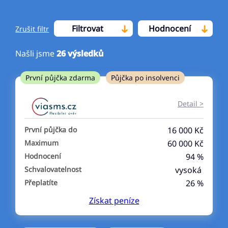
Filtrovat
Hodnocení
Zrušit filtr
Našli jsme
26
výsledků
Cena
První půjčka zdarma
Půjčka po insolvenci
Od
Do
Detail >
První půjčka zdarma
První půjčka do
16 000 Kč
–
Maximum
60 000 Kč
Hodnocení
94 %
ano
Schvalovatelnost
vysoká
ne
Přeplatíte
26 %
Získat
peníze
Ve zkušebce
ano