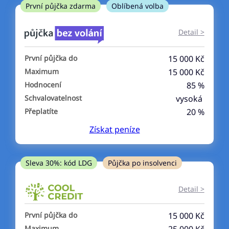
ne
První půjčka zdarma
Oblíbená volba
V exekuci
Detail >
ano
První půjčka do
15 000 Kč
ne
Maximum
15 000 Kč
Hodnocení
85 %
Po insolvenci
Schvalovatelnost
vysoká
ano
Přeplatíte
20 %
ne
Získat
peníze
V hotovosti
ano
Sleva 30%: kód LDG
Půjčka po insolvenci
ne
Detail >
První půjčka do
15 000 Kč
Maximum