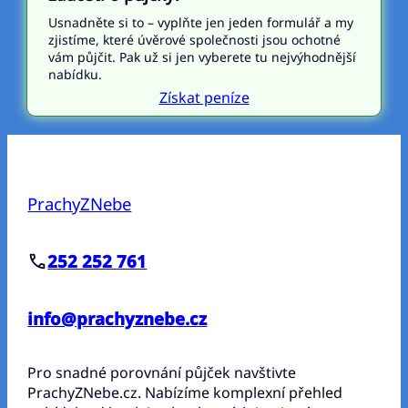
Usnadněte si to – vyplňte jen jeden formulář a my
zjistíme, které úvěrové společnosti jsou ochotné
vám půjčit. Pak už si jen vyberete tu nejvýhodnější
nabídku.
Získat peníze
PrachyZNebe
252 252 761
info@prachyznebe.cz
Pro snadné porovnání půjček navštivte
PrachyZNebe.cz. Nabízíme komplexní přehled