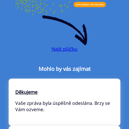
Najít půjčku
Mohlo by vás zajímat
Děkujeme
Vaše zpráva byla úspěšně odeslána. Brzy se
Vám ozveme.