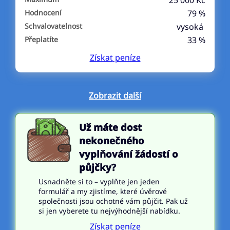
25 000 Kč
Hodnocení
79 %
Schvalovatelnost
vysoká
Přeplatíte
33 %
Získat
peníze
Zobrazit další
Už máte dost
nekonečného
vyplňování žádostí o
půjčky?
Usnadněte si to – vyplňte jen jeden
formulář a my zjistíme, které úvěrové
společnosti jsou ochotné vám půjčit. Pak už
si jen vyberete tu nejvýhodnější nabídku.
Získat peníze