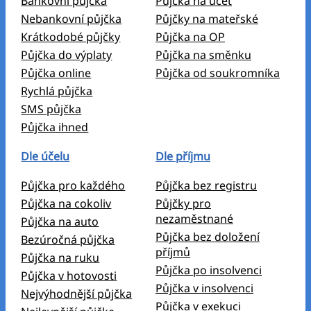
Bankovní půjčka
Půjčka na účet
Nebankovní půjčka
Půjčky na mateřské
Krátkodobé půjčky
Půjčka na OP
Půjčka do výplaty
Půjčka na směnku
Půjčka online
Půjčka od soukromníka
Rychlá půjčka
SMS půjčka
Půjčka ihned
Dle účelu
Dle příjmu
Půjčka pro každého
Půjčka bez registru
Půjčka na cokoliv
Půjčky pro
nezaměstnané
Půjčka na auto
Půjčka bez doložení
Bezúročná půjčka
příjmů
Půjčka na ruku
Půjčka po insolvenci
Půjčka v hotovosti
Půjčka v insolvenci
Nejvýhodnější půjčka
Půjčka v exekuci