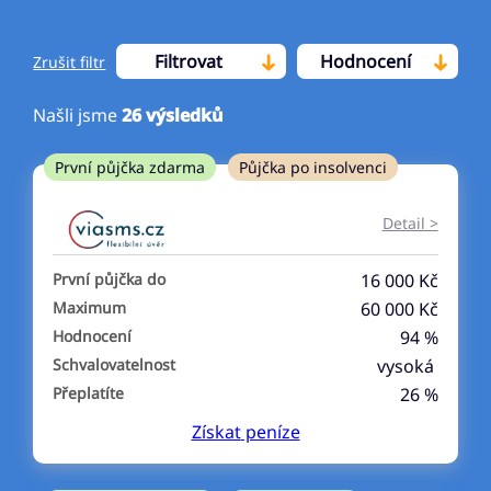
Filtrovat
Hodnocení
Zrušit filtr
Našli jsme
26
výsledků
Cena
První půjčka zdarma
Půjčka po insolvenci
Od
Do
Detail >
První půjčka zdarma
První půjčka do
16 000 Kč
–
Maximum
60 000 Kč
Hodnocení
94 %
ano
Schvalovatelnost
vysoká
ne
Přeplatíte
26 %
Získat
peníze
Ve zkušebce
ano