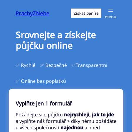
Přeskočit
na
PrachyZNebe
Získat peníze
obsah
Srovnejte a získejte
půjčku online
✅ Rychlé
✅ Bezpečné
✅Transparentní
✅ Online bez poplatků
Vyplňte jen 1 formulář
Požádejte si o půjčku
nejrychleji, jak to jde
a vyplňte náš formulář > díky němu požádáte
u všech společností
najednou
a hned