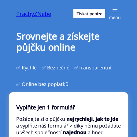
Přeskočit
na
PrachyZNebe
Získat peníze
obsah
Srovnejte a získejte
půjčku online
✅ Rychlé
✅ Bezpečné
✅Transparentní
✅ Online bez poplatků
Vyplňte jen 1 formulář
Požádejte si o půjčku
nejrychleji, jak to jde
a vyplňte náš formulář > díky němu požádáte
u všech společností
najednou
a hned