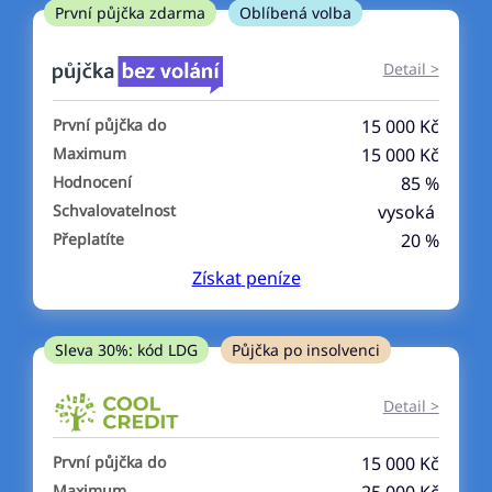
ne
První půjčka zdarma
Oblíbená volba
V exekuci
Detail >
ano
První půjčka do
15 000 Kč
ne
Maximum
15 000 Kč
Hodnocení
85 %
Po insolvenci
Schvalovatelnost
vysoká
ano
Přeplatíte
20 %
ne
Získat
peníze
V hotovosti
ano
Sleva 30%: kód LDG
Půjčka po insolvenci
ne
Detail >
První půjčka do
15 000 Kč
Maximum