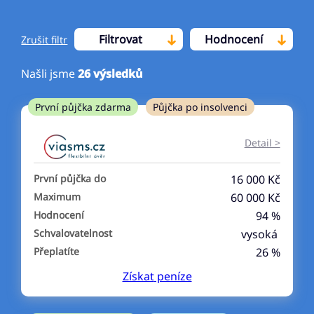
Filtrovat
Hodnocení
Zrušit filtr
Našli jsme
26
výsledků
Cena
První půjčka zdarma
Půjčka po insolvenci
Od
Do
Detail >
První půjčka zdarma
První půjčka do
16 000 Kč
–
Maximum
60 000 Kč
Hodnocení
94 %
ano
Schvalovatelnost
vysoká
ne
Přeplatíte
26 %
Získat
peníze
Ve zkušebce
ano