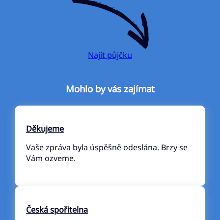
Najít půjčku
Mohlo by vás zajímat
Děkujeme
Vaše zpráva byla úspěšně odeslána. Brzy se
Vám ozveme.
Česká spořitelna