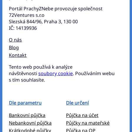
Portál PrachyZNebe provozuje společnost
72Ventures s.r.o
Slezská 844/96, Praha 3, 130 00
IČ: 14139936
O nás
Blog
Kontakt
Tento web používá k analýze
návštěvnosti
soubory cookie
. Používáním webu
s tím souhlasíte.
Dle parametru
Dle určení
Bankovní půjčka
Půjčka na účet
Nebankovní půjčka
Půjčky na mateřské
Krátkodobé půjčky
Půjčka na OP