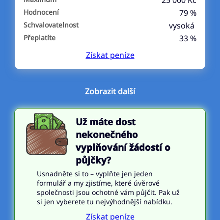
25 000 Kč
Hodnocení
79 %
Schvalovatelnost
vysoká
Přeplatíte
33 %
Získat
peníze
Zobrazit další
Už máte dost
nekonečného
vyplňování žádostí o
půjčky?
Usnadněte si to – vyplňte jen jeden
formulář a my zjistíme, které úvěrové
společnosti jsou ochotné vám půjčit. Pak už
si jen vyberete tu nejvýhodnější nabídku.
Získat peníze