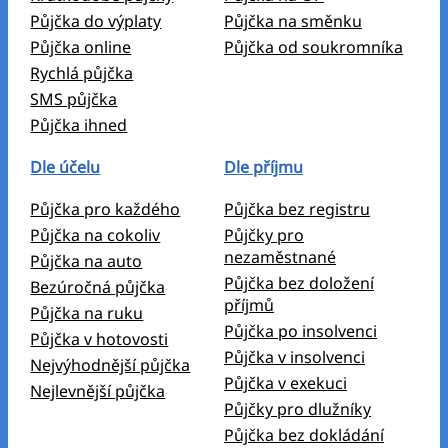
Půjčka do výplaty
Půjčka na směnku
Půjčka online
Půjčka od soukromníka
Rychlá půjčka
SMS půjčka
Půjčka ihned
Dle účelu
Dle příjmu
Půjčka pro každého
Půjčka bez registru
Půjčka na cokoliv
Půjčky pro
nezaměstnané
Půjčka na auto
Půjčka bez doložení
Bezúročná půjčka
příjmů
Půjčka na ruku
Půjčka po insolvenci
Půjčka v hotovosti
Půjčka v insolvenci
Nejvýhodnější půjčka
Půjčka v exekuci
Nejlevnější půjčka
Půjčky pro dlužníky
Půjčka bez dokládání