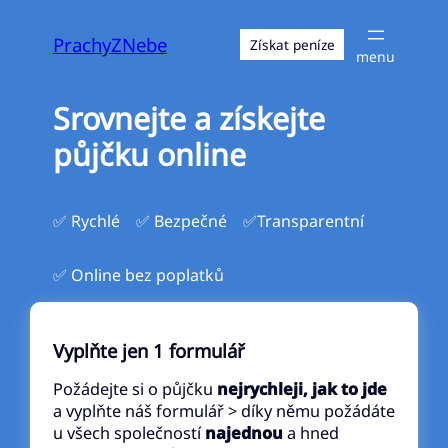
Přeskočit
na
PrachyZNebe
Získat peníze
obsah
Srovnejte a získejte
půjčku online
✅ Rychlé
✅ Bezpečné
✅Transparentní
✅ Online bez poplatků
Vyplňte jen 1 formulář
Požádejte si o půjčku
nejrychleji, jak to jde
a vyplňte náš formulář > díky němu požádáte
u všech společností
najednou
a hned