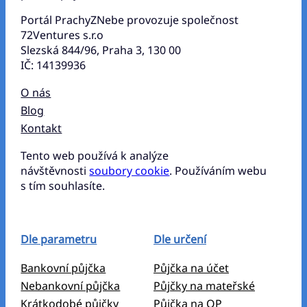
Portál PrachyZNebe provozuje společnost
72Ventures s.r.o
Slezská 844/96, Praha 3, 130 00
IČ: 14139936
O nás
Blog
Kontakt
Tento web používá k analýze
návštěvnosti
soubory cookie
. Používáním webu
s tím souhlasíte.
Dle parametru
Dle určení
Bankovní půjčka
Půjčka na účet
Nebankovní půjčka
Půjčky na mateřské
Krátkodobé půjčky
Půjčka na OP