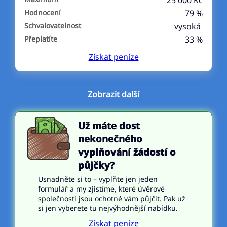
25 000 Kč
Hodnocení
79 %
Schvalovatelnost
vysoká
Přeplatíte
33 %
Získat
peníze
Zobrazit další
Už máte dost
nekonečného
vyplňování žádostí o
půjčky?
Usnadněte si to – vyplňte jen jeden
formulář a my zjistíme, které úvěrové
společnosti jsou ochotné vám půjčit. Pak už
si jen vyberete tu nejvýhodnější nabídku.
Získat peníze