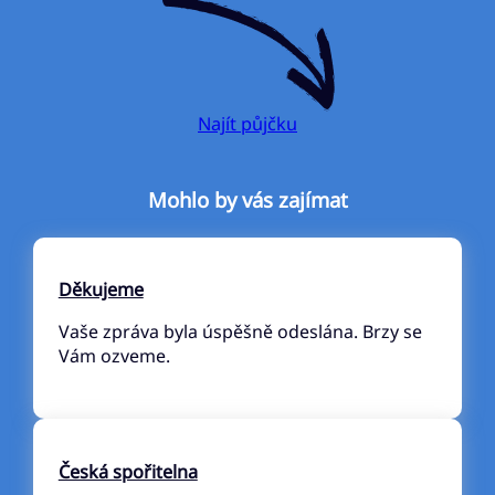
Najít půjčku
Mohlo by vás zajímat
Děkujeme
Vaše zpráva byla úspěšně odeslána. Brzy se
Vám ozveme.
Česká spořitelna