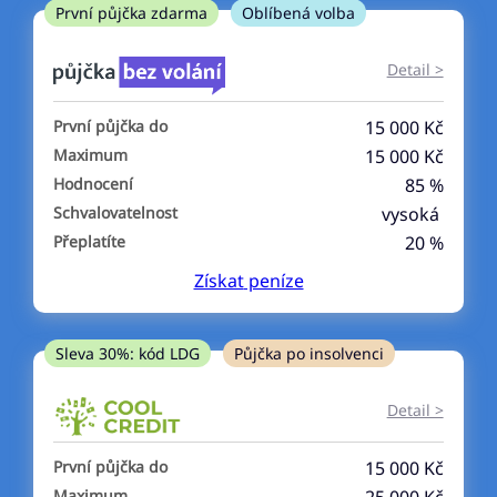
ne
První půjčka zdarma
Oblíbená volba
V exekuci
Detail >
ano
První půjčka do
15 000 Kč
ne
Maximum
15 000 Kč
Hodnocení
85 %
Po insolvenci
Schvalovatelnost
vysoká
ano
Přeplatíte
20 %
ne
Získat
peníze
V hotovosti
ano
Sleva 30%: kód LDG
Půjčka po insolvenci
ne
Detail >
První půjčka do
15 000 Kč
Maximum