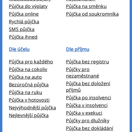
Půjčka do výplaty
Půjčka na směnku
Půjčka online
Půjčka od soukromníka
Rychlá půjčka
SMS půjčka
Půjčka ihned
Dle účelu
Dle příjmu
Půjčka pro každého
Půjčka bez registru
Půjčka na cokoliv
Půjčky pro
nezaměstnané
Půjčka na auto
Půjčka bez doložení
Bezúročná půjčka
příjmů
Půjčka na ruku
Půjčka po insolvenci
Půjčka v hotovosti
Půjčka v insolvenci
Nejvýhodnější půjčka
Půjčka v exekuci
Nejlevnější půjčka
Půjčky pro dlužníky
Půjčka bez dokládání