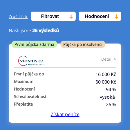
Filtrovat
Hodnocení
Zrušit filtr
Našli jsme
26
výsledků
Cena
První půjčka zdarma
Půjčka po insolvenci
Od
Do
Detail >
První půjčka zdarma
První půjčka do
16 000 Kč
–
Maximum
60 000 Kč
Hodnocení
94 %
ano
Schvalovatelnost
vysoká
ne
Přeplatíte
26 %
Získat
peníze
Ve zkušebce
ano