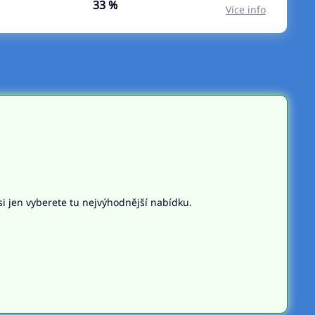
33 %
Více info
si jen vyberete tu nejvýhodnější nabídku.