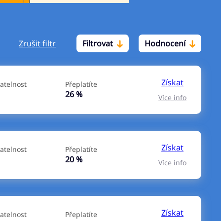
Zrušit filtr
Filtrovat
Hodnocení
Po insolvenci
V hotovosti
ano
ano
Získat
atelnost
Přeplatíte
ne
ne
26 %
Více info
Získat
atelnost
Přeplatíte
20 %
Více info
Získat
atelnost
Přeplatíte