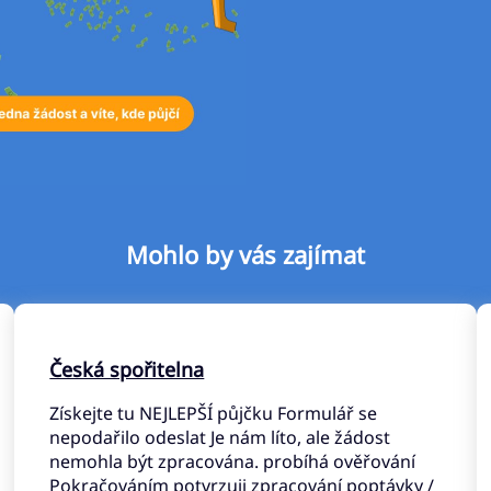
Mohlo by vás zajímat
Česká spořitelna
Získejte tu NEJLEPŠÍ půjčku Formulář se
nepodařilo odeslat Je nám líto, ale žádost
nemohla být zpracována. probíhá ověřování
Pokračováním potvrzuji zpracování poptávky /