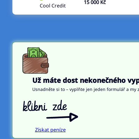
15 000 Kč
Cool Credit
Už máte dost nekonečného vypl
Usnadněte si to – vyplňte jen jeden formulář a my z
Získat peníze