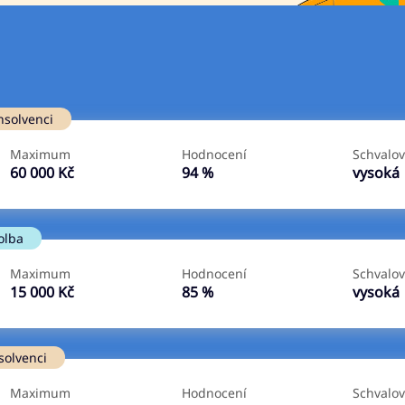
Ve zkušebce
V exekuci
nsolvenci
ano
ano
Maximum
Hodnocení
Schvalov
ne
ne
60 000 Kč
94 %
vysoká
olba
Maximum
Hodnocení
Schvalov
15 000 Kč
85 %
vysoká
solvenci
Maximum
Hodnocení
Schvalov