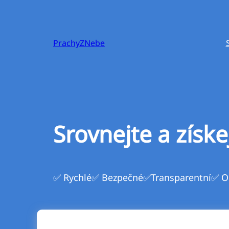
Přeskočit
na
obsah
PrachyZNebe
Srovnejte a získe
✅ Rychlé
✅ Bezpečné
✅Transparentní
✅ O