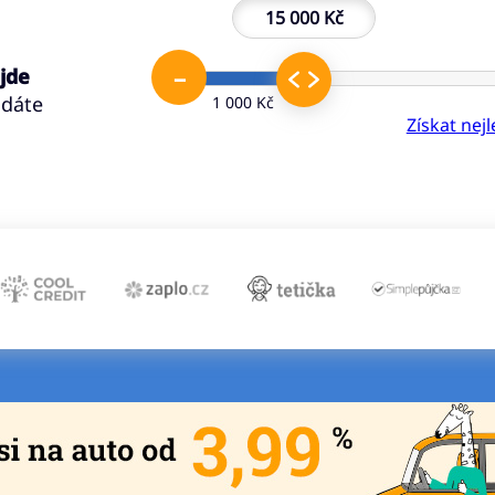
15 000 Kč
–
 jde
ádáte
1 000 Kč
Získat nej