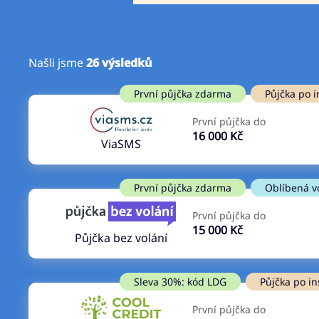
Našli jsme
26
výsledků
Cena
První půjčka zdarma
První půjčka zdarma
Půjčka po i
Od
–
První půjčka do
ano
16 000 Kč
Do
ViaSMS
ne
První půjčka zdarma
Oblíbená v
První půjčka do
15 000 Kč
Půjčka bez volání
Sleva 30%: kód LDG
Půjčka po in
První půjčka do