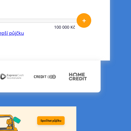
+
100 000 Kč
lepší půjčku