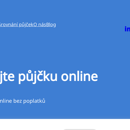
Srovnání půjček
O nás
Blog
i
jte půjčku online
nline bez poplatků