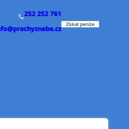
252 252 761
Získat peníze
nfo@prachyznebe.cz