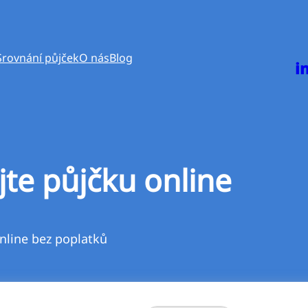
Srovnání půjček
O nás
Blog
i
jte půjčku online
nline bez poplatků