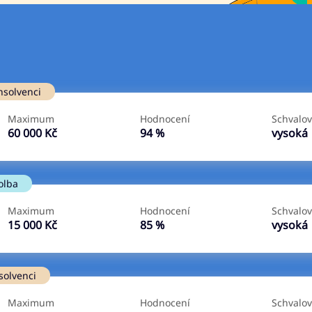
Ve zkušebce
V exekuci
nsolvenci
ano
ano
Maximum
Hodnocení
Schvalov
ne
ne
60 000 Kč
94 %
vysoká
olba
Maximum
Hodnocení
Schvalov
15 000 Kč
85 %
vysoká
solvenci
Maximum
Hodnocení
Schvalov