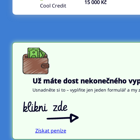
15 000 Kč
Cool Credit
Už máte dost nekonečného vypl
Usnadněte si to – vyplňte jen jeden formulář a my z
Získat peníze