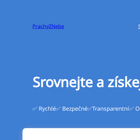
Přeskočit
na
obsah
PrachyZNebe
Srovnejte a získe
✅ Rychlé
✅ Bezpečné
✅Transparentní
✅ O