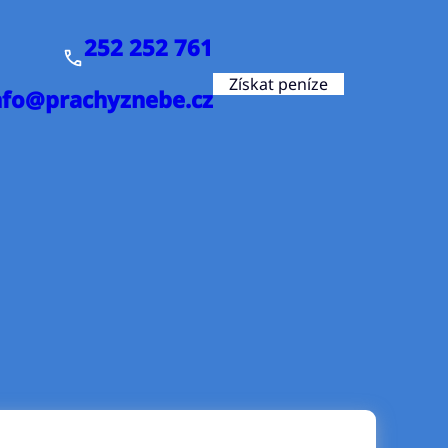
252 252 761
Získat peníze
nfo@prachyznebe.cz