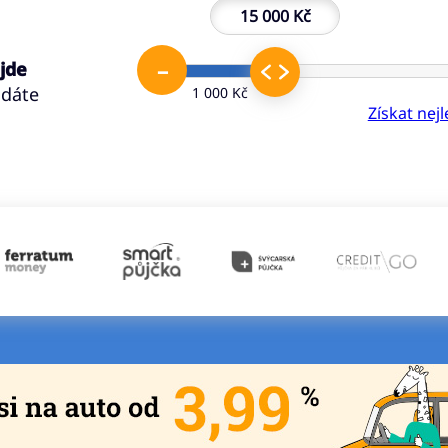
15 000 Kč
–
 jde
ádáte
1 000 Kč
Získat nej