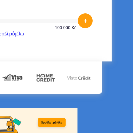
+
100 000 Kč
lepší půjčku