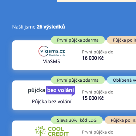
Našli jsme
26
výsledků
Cena
První půjčka zdarma
První půjčka zdarma
Půjčka po i
Od
–
První půjčka do
ano
16 000 Kč
Do
ViaSMS
ne
První půjčka zdarma
Oblíbená v
První půjčka do
15 000 Kč
Půjčka bez volání
Sleva 30%: kód LDG
Půjčka po in
První půjčka do