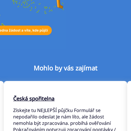
Mohlo by vás zajímat
Česká spořitelna
Získejte tu NEJLEPŠÍ půjčku Formulář se
nepodařilo odeslat Je nám líto, ale žádost
nemohla být zpracována. probíhá ověřování
Pokračováním potvrzuji zpracování poptávky /