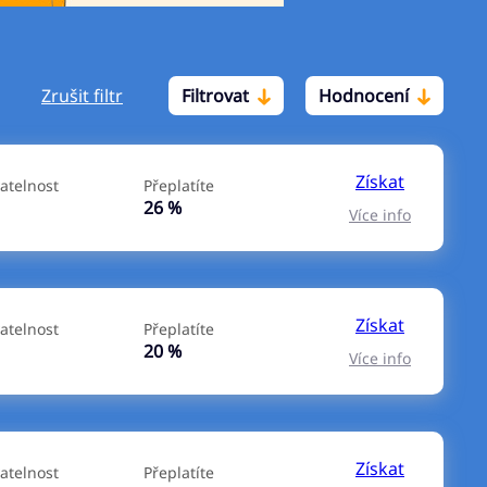
Zrušit filtr
Filtrovat
Hodnocení
Po insolvenci
V hotovosti
ano
ano
Získat
atelnost
Přeplatíte
ne
ne
26 %
Více info
Získat
atelnost
Přeplatíte
20 %
Více info
Získat
atelnost
Přeplatíte