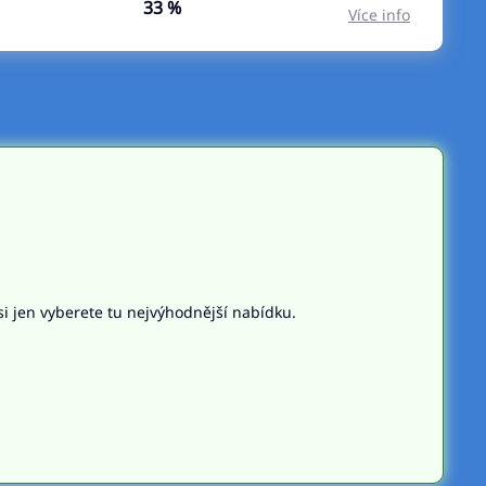
33 %
Více info
si jen vyberete tu nejvýhodnější nabídku.