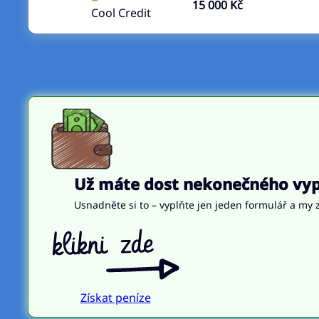
15 000 Kč
Cool Credit
Už máte dost nekonečného vypl
Usnadněte si to – vyplňte jen jeden formulář a my z
Získat peníze