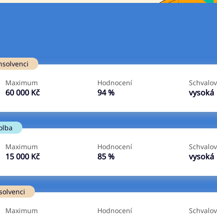
Ve zkušebce
V exekuci
nsolvenci
ano
ano
Maximum
Hodnocení
Schvalov
ne
ne
60 000 Kč
94 %
vysoká
olba
Maximum
Hodnocení
Schvalov
15 000 Kč
85 %
vysoká
solvenci
Maximum
Hodnocení
Schvalov