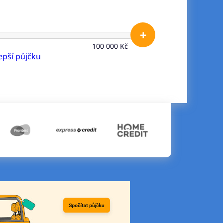
+
100 000 Kč
lepší půjčku