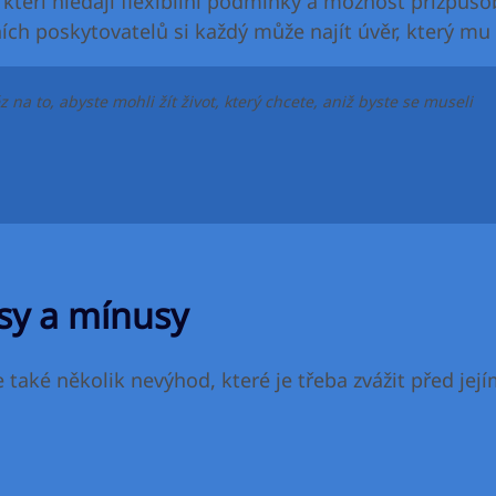
 kteří hledají flexibilní podmínky a možnost přizpůso
ch poskytovatelů si každý může najít úvěr, který mu
na to, abyste mohli žít život, který chcete, aniž byste se museli
usy a mínusy
e také několik nevýhod, které je třeba zvážit před jej