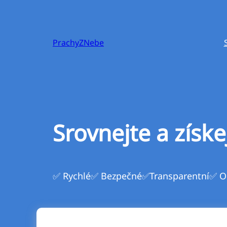
Přeskočit
na
obsah
PrachyZNebe
Srovnejte a získe
✅ Rychlé
✅ Bezpečné
✅Transparentní
✅ O