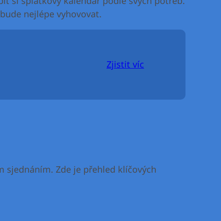
bit si splátkový kalendář podle svých potřeb.
 bude nejlépe vyhovovat.
Zjistit víc
ím sjednáním. Zde je přehled klíčových