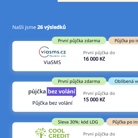
Našli jsme
26
výsledků
Cena
První půjčka zdarma
První půjčka zdarma
Půjčka po i
Od
–
První půjčka do
ano
16 000 Kč
Do
ViaSMS
ne
První půjčka zdarma
Oblíbená v
První půjčka do
15 000 Kč
Půjčka bez volání
Sleva 30%: kód LDG
Půjčka po in
První půjčka do