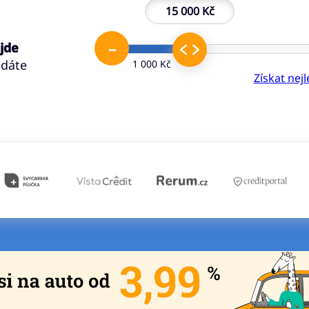
15 000 Kč
–
 jde
ádáte
1 000 Kč
Získat nej