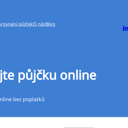
Srovnání půjček
O nás
Blog
i
jte půjčku online
nline bez poplatků