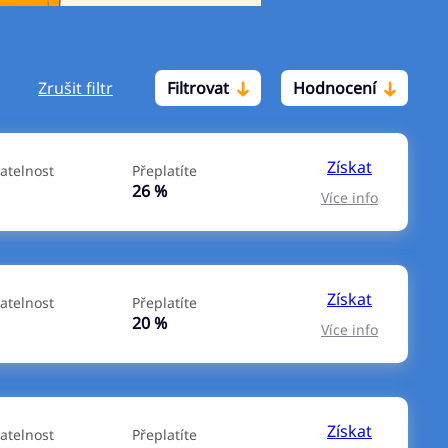
Zrušit filtr
Filtrovat
Hodnocení
Po insolvenci
V hotovosti
ano
ano
Získat
atelnost
Přeplatíte
ne
ne
26 %
Více info
Získat
atelnost
Přeplatíte
20 %
Více info
Získat
atelnost
Přeplatíte