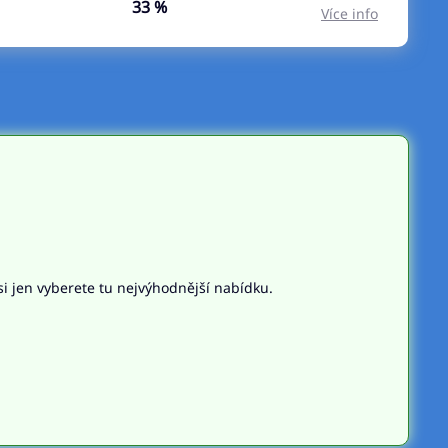
33 %
Více info
si jen vyberete tu nejvýhodnější nabídku.