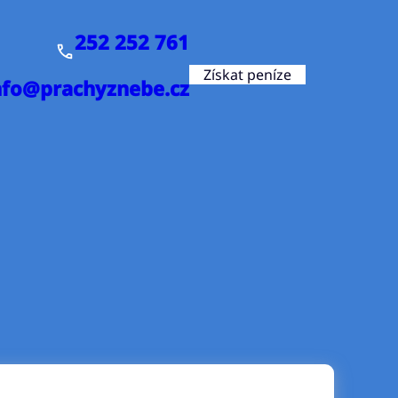
252 252 761
Získat peníze
nfo@prachyznebe.cz