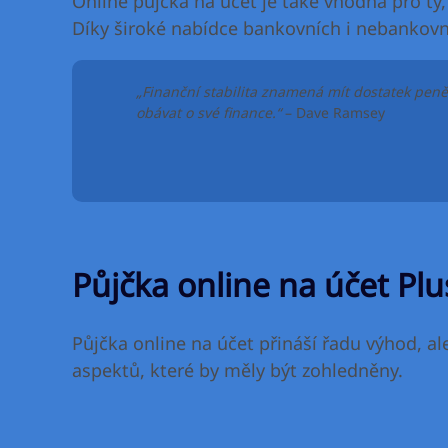
Online půjčka na účet je také vhodná pro ty,
Díky široké nabídce bankovních i nebankovní
„Finanční stabilita znamená mít dostatek peněz 
obávat o své finance.“
– Dave Ramsey
Půjčka online na účet Pl
Půjčka online na účet přináší řadu výhod, al
aspektů, které by měly být zohledněny.