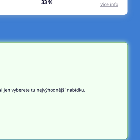
33 %
Více info
si jen vyberete tu nejvýhodnější nabídku.