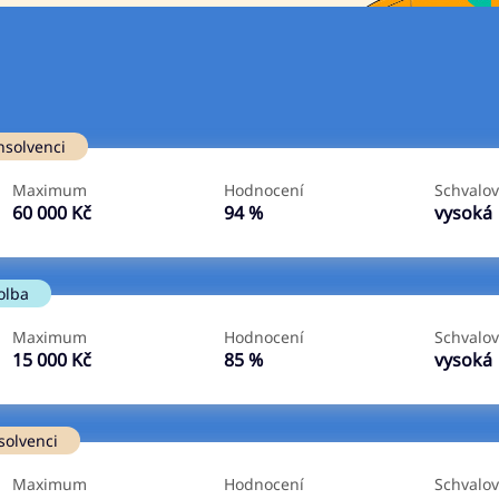
Ve zkušebce
V exekuci
nsolvenci
ano
ano
Maximum
Hodnocení
Schvalov
ne
ne
60 000 Kč
94 %
vysoká
olba
Maximum
Hodnocení
Schvalov
15 000 Kč
85 %
vysoká
solvenci
Maximum
Hodnocení
Schvalov