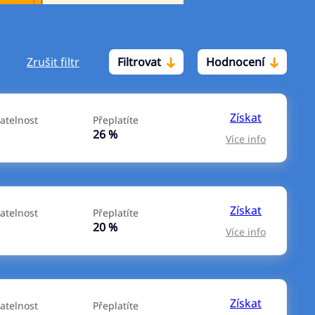
Zrušit filtr
Filtrovat
Hodnocení
Po insolvenci
V hotovosti
ano
ano
Získat
atelnost
Přeplatíte
ne
ne
26 %
Více info
Získat
atelnost
Přeplatíte
20 %
Více info
Získat
atelnost
Přeplatíte