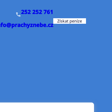
252 252 761
Získat peníze
nfo@prachyznebe.cz