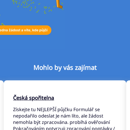
Mohlo by vás zajímat
Česká spořitelna
Získejte tu NEJLEPŠÍ půjčku Formulář se
nepodařilo odeslat Je nám líto, ale žádost
nemohla být zpracována. probíhá ověřování
Pokračováním potvrzuji zpracování poptávky /