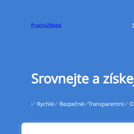
Přeskočit
na
obsah
PrachyZNebe
Srovnejte a získe
✅ Rychlé
✅ Bezpečné
✅Transparentní
✅ O