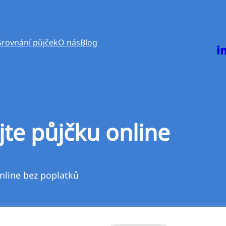
Srovnání půjček
O nás
Blog
i
jte půjčku online
nline bez poplatků