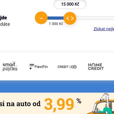
15 000 Kč
–
 jde
ádáte
1 000 Kč
Získat nej