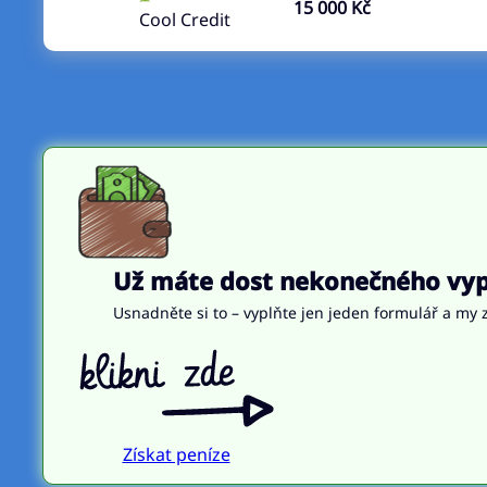
15 000 Kč
Cool Credit
Už máte dost nekonečného vypl
Usnadněte si to – vyplňte jen jeden formulář a my z
Získat peníze