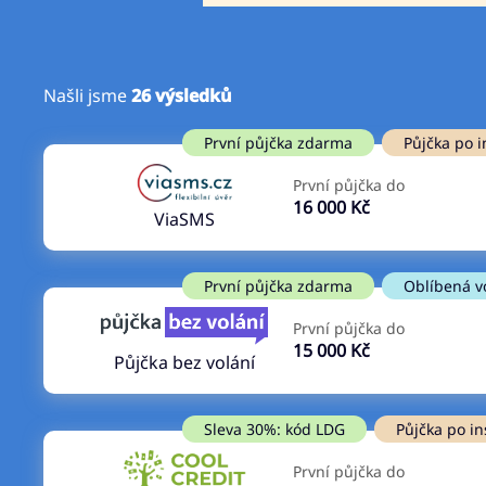
Našli jsme
26
výsledků
Cena
První půjčka zdarma
První půjčka zdarma
Půjčka po i
Od
–
První půjčka do
ano
16 000 Kč
Do
ViaSMS
ne
První půjčka zdarma
Oblíbená v
První půjčka do
15 000 Kč
Půjčka bez volání
Sleva 30%: kód LDG
Půjčka po in
První půjčka do