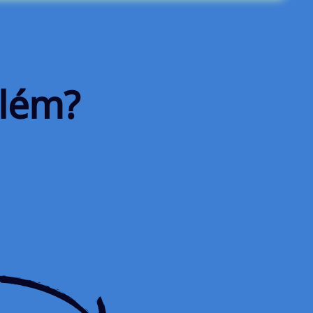
blém?