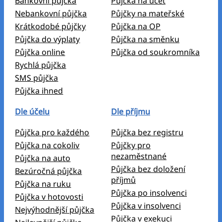
Bankovní půjčka
Půjčka na účet
Nebankovní půjčka
Půjčky na mateřské
Krátkodobé půjčky
Půjčka na OP
Půjčka do výplaty
Půjčka na směnku
Půjčka online
Půjčka od soukromníka
Rychlá půjčka
SMS půjčka
Půjčka ihned
Dle účelu
Dle příjmu
Půjčka pro každého
Půjčka bez registru
Půjčka na cokoliv
Půjčky pro
nezaměstnané
Půjčka na auto
Půjčka bez doložení
Bezúročná půjčka
příjmů
Půjčka na ruku
Půjčka po insolvenci
Půjčka v hotovosti
Půjčka v insolvenci
Nejvýhodnější půjčka
Půjčka v exekuci