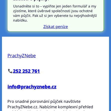
Usnadněte si to – vyplňte jen jeden formulář a my
zjistíme, které úvěrové společnosti jsou ochotné
vám půjčit. Pak už si jen vyberete tu nejvýhodnější
nabídku.
Získat peníze
PrachyZNebe
252 252 761
info@prachyznebe.cz
Pro snadné porovnání půjček navštivte
PrachyZNebe.cz. Nabízíme komplexní přehled