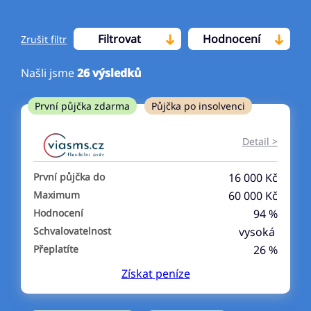
Filtrovat
Hodnocení
Zrušit filtr
Našli jsme
26
výsledků
Cena
První půjčka zdarma
Půjčka po insolvenci
Od
Do
Detail >
První půjčka zdarma
První půjčka do
16 000 Kč
–
Maximum
60 000 Kč
Hodnocení
94 %
ano
Schvalovatelnost
vysoká
ne
Přeplatíte
26 %
Získat
peníze
Ve zkušebce
ano