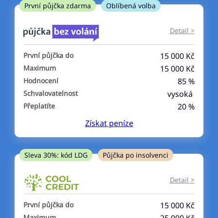
ne
První půjčka zdarma
Oblíbená volba
V exekuci
Detail >
ano
První půjčka do
15 000 Kč
ne
Maximum
15 000 Kč
Hodnocení
85 %
Po insolvenci
Schvalovatelnost
vysoká
ano
Přeplatíte
20 %
ne
Získat
peníze
V hotovosti
ano
Sleva 30%: kód LDG
Půjčka po insolvenci
ne
Detail >
První půjčka do
15 000 Kč
Maximum