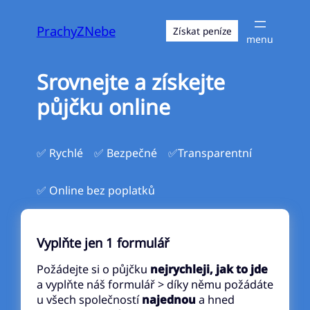
Přeskočit
na
PrachyZNebe
Získat peníze
obsah
Srovnejte a získejte
půjčku online
✅ Rychlé
✅ Bezpečné
✅Transparentní
✅ Online bez poplatků
Vyplňte jen 1 formulář
Požádejte si o půjčku
nejrychleji, jak to jde
a vyplňte náš formulář > díky němu požádáte
u všech společností
najednou
a hned