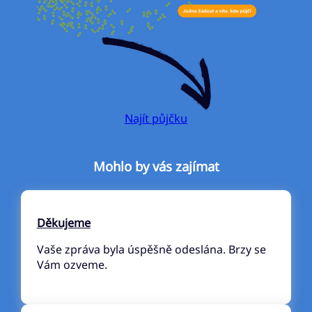
Najít půjčku
Mohlo by vás zajímat
Děkujeme
Vaše zpráva byla úspěšně odeslána. Brzy se
Vám ozveme.