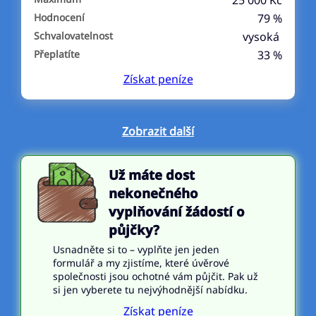
25 000 Kč
Hodnocení
79 %
Schvalovatelnost
vysoká
Přeplatíte
33 %
Získat
peníze
Zobrazit další
Už máte dost
nekonečného
vyplňování žádostí o
půjčky?
Usnadněte si to – vyplňte jen jeden
formulář a my zjistíme, které úvěrové
společnosti jsou ochotné vám půjčit. Pak už
si jen vyberete tu nejvýhodnější nabídku.
Získat peníze