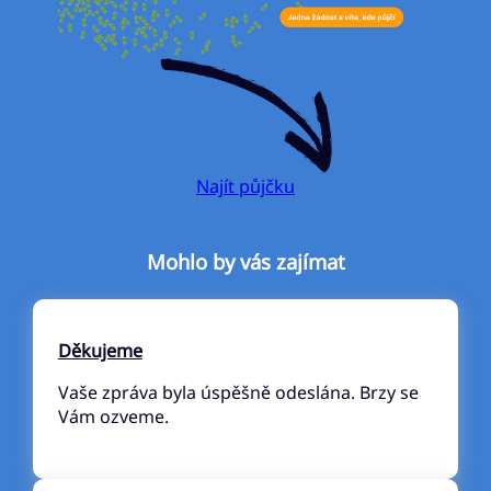
Najít půjčku
Mohlo by vás zajímat
Děkujeme
Vaše zpráva byla úspěšně odeslána. Brzy se
Vám ozveme.