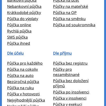
Bankovní půjčka
Půjčka na účet
Nebankovní půjčka
Půjčky na mateřské
Krátkodobé půjčky
Půjčka na OP
Půjčka do výplaty
Půjčka na směnku
Půjčka online
Půjčka od soukromníka
Rychlá půjčka
SMS půjčka
Půjčka ihned
Dle účelu
Dle příjmu
Půjčka pro každého
Půjčka bez registru
Půjčka na cokoliv
Půjčky pro
nezaměstnané
Půjčka na auto
Půjčka bez doložení
Bezúročná půjčka
příjmů
Půjčka na ruku
Půjčka po insolvenci
Půjčka v hotovosti
Půjčka v insolvenci
Nejvýhodnější půjčka
Půjčka v exekuci