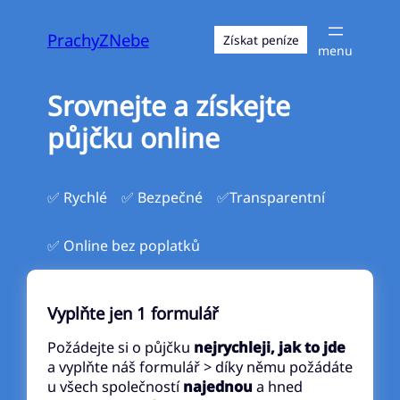
Přeskočit
na
PrachyZNebe
Získat peníze
obsah
Srovnejte a získejte
půjčku online
✅ Rychlé
✅ Bezpečné
✅Transparentní
✅ Online bez poplatků
Vyplňte jen 1 formulář
Požádejte si o půjčku
nejrychleji, jak to jde
a vyplňte náš formulář > díky němu požádáte
u všech společností
najednou
a hned