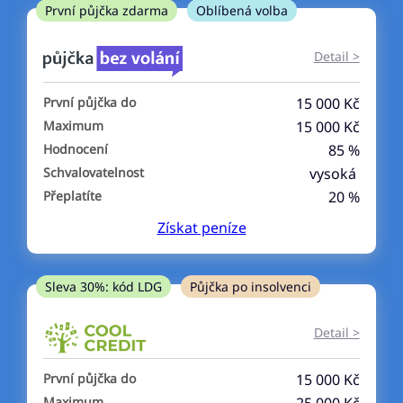
ne
První půjčka zdarma
Oblíbená volba
V exekuci
Detail >
ano
První půjčka do
15 000 Kč
ne
Maximum
15 000 Kč
Hodnocení
85 %
Po insolvenci
Schvalovatelnost
vysoká
ano
Přeplatíte
20 %
ne
Získat
peníze
V hotovosti
ano
Sleva 30%: kód LDG
Půjčka po insolvenci
ne
Detail >
První půjčka do
15 000 Kč
Maximum