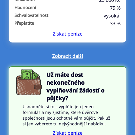
25 000 Kč
Hodnocení
79 %
Schvalovatelnost
vysoká
Přeplatíte
33 %
Získat
peníze
Zobrazit další
Už máte dost
nekonečného
vyplňování žádostí o
půjčky?
Usnadněte si to – vyplňte jen jeden
formulář a my zjistíme, které úvěrové
společnosti jsou ochotné vám půjčit. Pak už
si jen vyberete tu nejvýhodnější nabídku.
Získat peníze