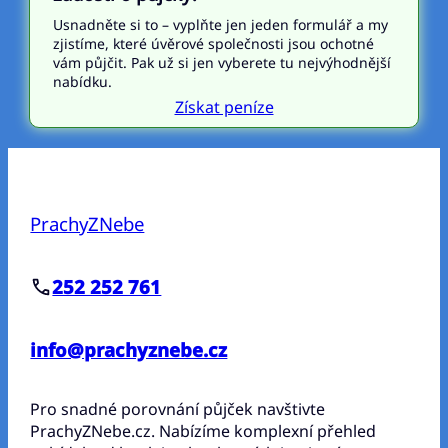
Usnadněte si to – vyplňte jen jeden formulář a my
zjistíme, které úvěrové společnosti jsou ochotné
vám půjčit. Pak už si jen vyberete tu nejvýhodnější
nabídku.
Získat peníze
PrachyZNebe
252 252 761
info@prachyznebe.cz
Pro snadné porovnání půjček navštivte
PrachyZNebe.cz. Nabízíme komplexní přehled