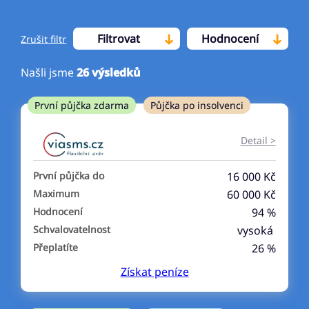
Filtrovat
Hodnocení
Zrušit filtr
Našli jsme
26
výsledků
Cena
První půjčka zdarma
Půjčka po insolvenci
Od
Do
Detail >
První půjčka zdarma
První půjčka do
16 000 Kč
–
Maximum
60 000 Kč
Hodnocení
94 %
ano
Schvalovatelnost
vysoká
ne
Přeplatíte
26 %
Získat
peníze
Ve zkušebce
ano