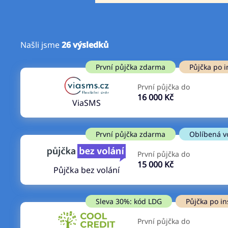
Našli jsme
26
výsledků
Cena
První půjčka zdarma
První půjčka zdarma
Půjčka po i
Od
–
První půjčka do
ano
16 000 Kč
Do
ViaSMS
ne
První půjčka zdarma
Oblíbená v
První půjčka do
15 000 Kč
Půjčka bez volání
Sleva 30%: kód LDG
Půjčka po in
První půjčka do