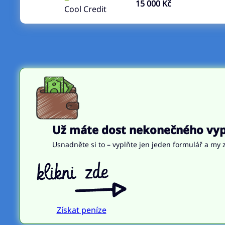
15 000 Kč
Cool Credit
Už máte dost nekonečného vypl
Usnadněte si to – vyplňte jen jeden formulář a my z
Získat peníze