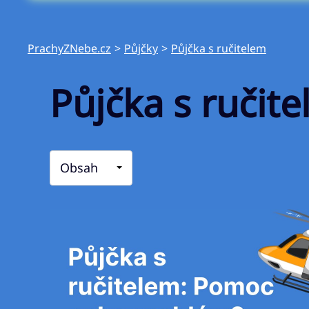
PrachyZNebe.cz
>
Půjčky
>
Půjčka s ručitelem
Půjčka s ruči
Obsah