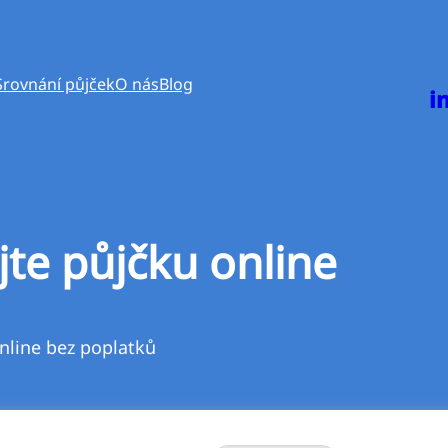
Srovnání půjček
O nás
Blog
i
jte půjčku online
nline bez poplatků