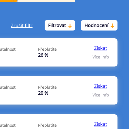
Zrušit filtr
Filtrovat
Hodnocení
Po insolvenci
V hotovosti
ano
ano
Získat
atelnost
Přeplatíte
ne
ne
26 %
Více info
Získat
atelnost
Přeplatíte
20 %
Více info
Získat
atelnost
Přeplatíte