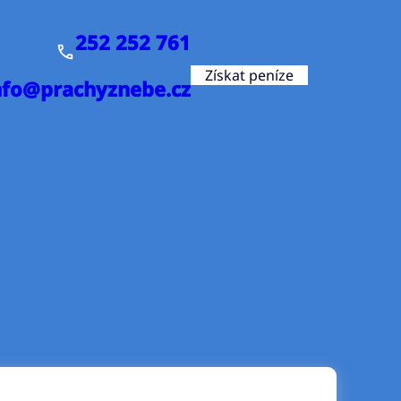
252 252 761
Získat peníze
nfo@prachyznebe.cz