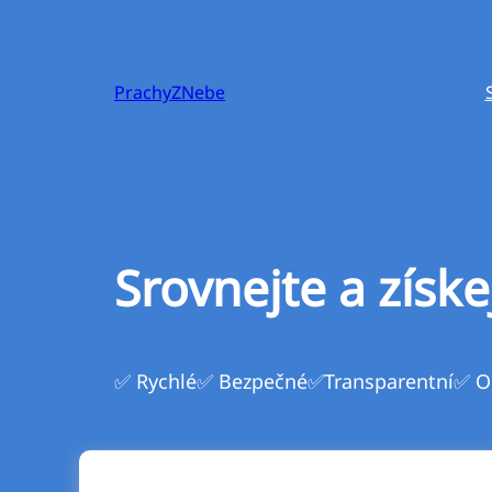
Přeskočit
na
obsah
PrachyZNebe
Srovnejte a získe
✅ Rychlé
✅ Bezpečné
✅Transparentní
✅ O