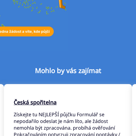
Mohlo by vás zajímat
Česká spořitelna
Získejte tu NEJLEPŠÍ půjčku Formulář se
nepodařilo odeslat Je nám líto, ale žádost
nemohla být zpracována. probíhá ověřování
Pokračováním potvrzuji zpracování poptávky /