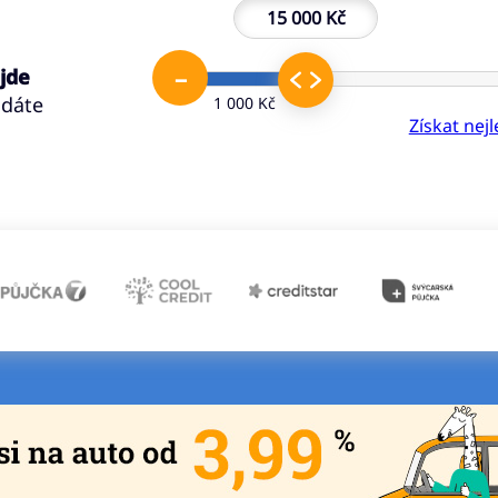
15 000 Kč
–
 jde
ádáte
1 000 Kč
Získat nej