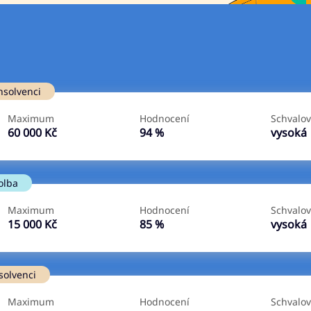
Ve zkušebce
V exekuci
nsolvenci
ano
ano
Maximum
Hodnocení
Schvalov
ne
ne
60 000 Kč
94 %
vysoká
olba
Maximum
Hodnocení
Schvalov
15 000 Kč
85 %
vysoká
solvenci
Maximum
Hodnocení
Schvalov