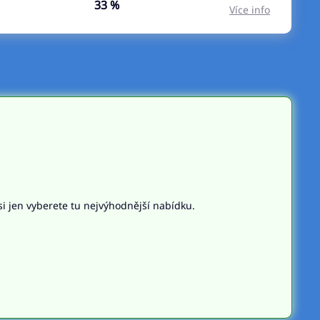
33 %
Více info
si jen vyberete tu nejvýhodnější nabídku.