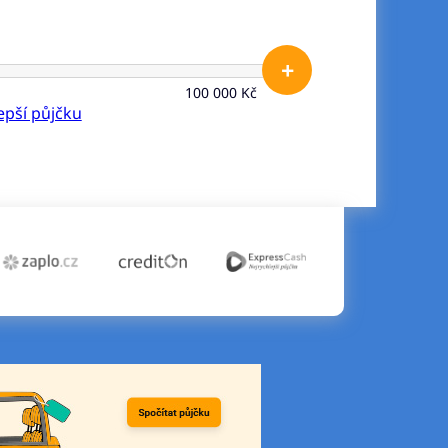
+
100 000 Kč
lepší půjčku