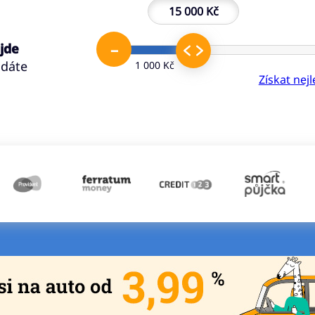
15 000 Kč
–
 jde
ádáte
1 000 Kč
Získat nej