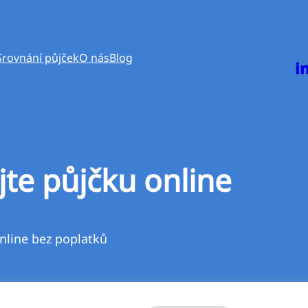
Srovnání půjček
O nás
Blog
i
jte půjčku online
nline bez poplatků