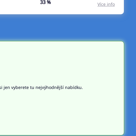
33 %
Více info
si jen vyberete tu nejvýhodnější nabídku.