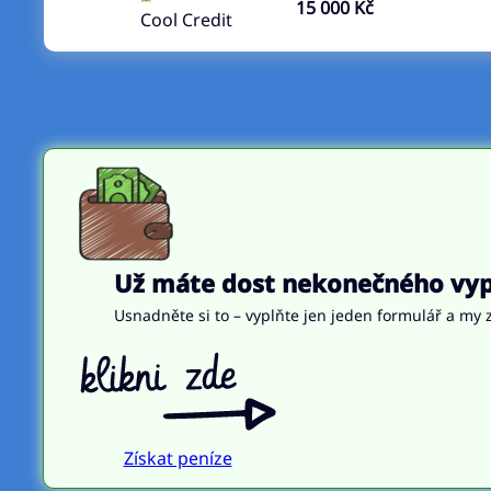
15 000 Kč
Cool Credit
Už máte dost nekonečného vypl
Usnadněte si to – vyplňte jen jeden formulář a my z
Získat peníze