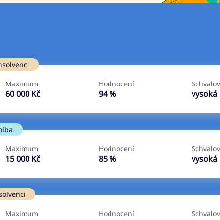
Ve zkušebce
V exekuci
nsolvenci
ano
ano
Maximum
Hodnocení
Schvalov
ne
ne
60 000 Kč
94 %
vysoká
olba
Maximum
Hodnocení
Schvalov
15 000 Kč
85 %
vysoká
solvenci
Maximum
Hodnocení
Schvalov