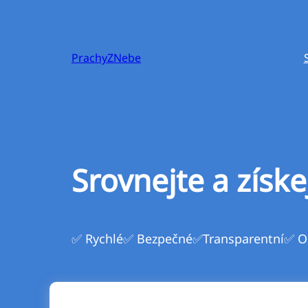
Přeskočit
na
obsah
PrachyZNebe
Srovnejte a získe
✅ Rychlé
✅ Bezpečné
✅Transparentní
✅ O