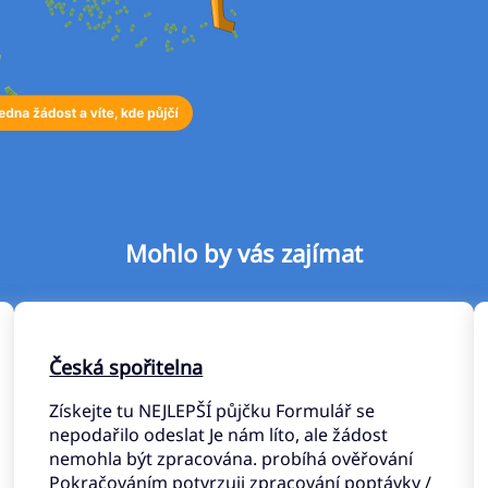
Mohlo by vás zajímat
Česká spořitelna
Získejte tu NEJLEPŠÍ půjčku Formulář se
nepodařilo odeslat Je nám líto, ale žádost
nemohla být zpracována. probíhá ověřování
Pokračováním potvrzuji zpracování poptávky /