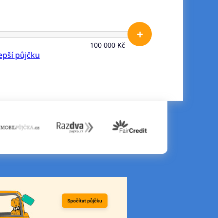
+
100 000 Kč
lepší půjčku