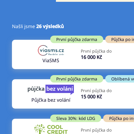
Našli jsme
26
výsledků
Cena
První půjčka zdarma
První půjčka zdarma
Půjčka po i
Od
–
První půjčka do
ano
16 000 Kč
Do
ViaSMS
ne
První půjčka zdarma
Oblíbená v
První půjčka do
15 000 Kč
Půjčka bez volání
Sleva 30%: kód LDG
Půjčka po in
První půjčka do