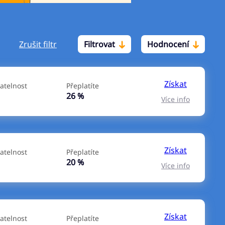
Zrušit filtr
Filtrovat
Hodnocení
Po insolvenci
V hotovosti
ano
ano
Získat
atelnost
Přeplatíte
ne
ne
26 %
Více info
Získat
atelnost
Přeplatíte
20 %
Více info
Získat
atelnost
Přeplatíte