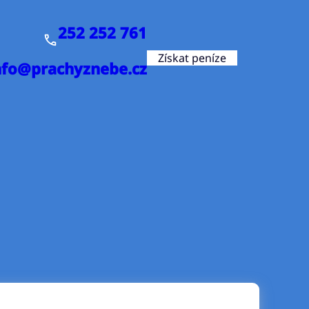
252 252 761
Získat peníze
nfo@prachyznebe.cz