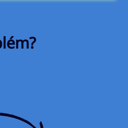
blém?