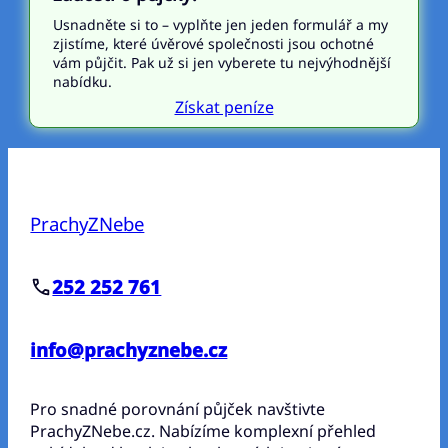
Usnadněte si to – vyplňte jen jeden formulář a my
zjistíme, které úvěrové společnosti jsou ochotné
vám půjčit. Pak už si jen vyberete tu nejvýhodnější
nabídku.
Získat peníze
PrachyZNebe
252 252 761
info@prachyznebe.cz
Pro snadné porovnání půjček navštivte
PrachyZNebe.cz. Nabízíme komplexní přehled