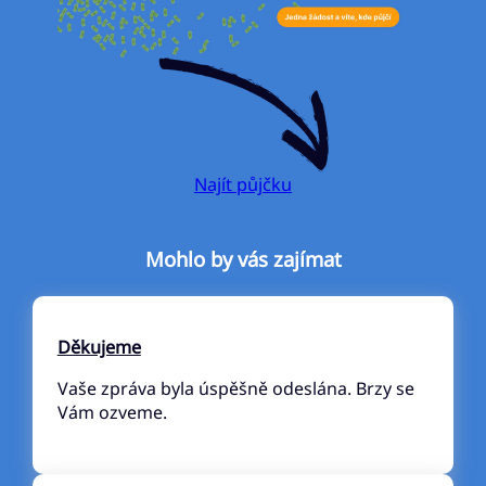
Najít půjčku
Mohlo by vás zajímat
Děkujeme
Vaše zpráva byla úspěšně odeslána. Brzy se
Vám ozveme.