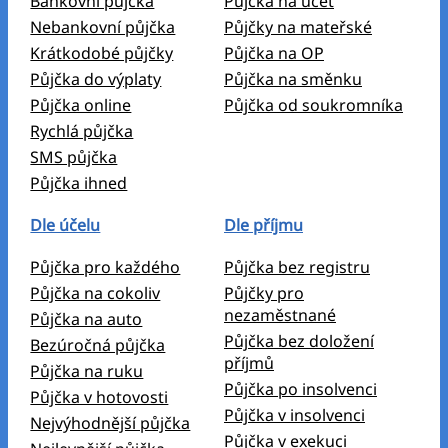
Bankovní půjčka
Půjčka na účet
Nebankovní půjčka
Půjčky na mateřské
Krátkodobé půjčky
Půjčka na OP
Půjčka do výplaty
Půjčka na směnku
Půjčka online
Půjčka od soukromníka
Rychlá půjčka
SMS půjčka
Půjčka ihned
Dle účelu
Dle příjmu
Půjčka pro každého
Půjčka bez registru
Půjčka na cokoliv
Půjčky pro
nezaměstnané
Půjčka na auto
Půjčka bez doložení
Bezúročná půjčka
příjmů
Půjčka na ruku
Půjčka po insolvenci
Půjčka v hotovosti
Půjčka v insolvenci
Nejvýhodnější půjčka
Půjčka v exekuci