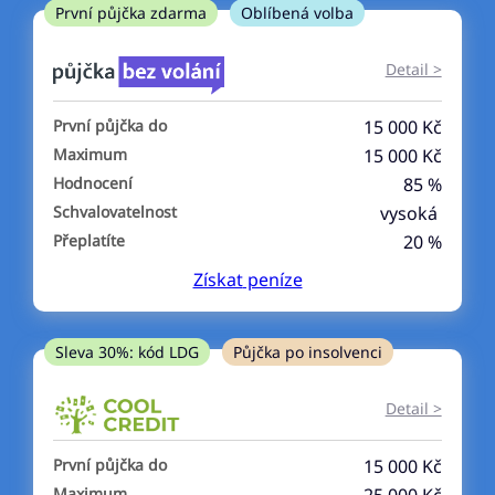
ne
První půjčka zdarma
Oblíbená volba
V exekuci
Detail >
ano
První půjčka do
15 000 Kč
ne
Maximum
15 000 Kč
Hodnocení
85 %
Po insolvenci
Schvalovatelnost
vysoká
ano
Přeplatíte
20 %
ne
Získat
peníze
V hotovosti
ano
Sleva 30%: kód LDG
Půjčka po insolvenci
ne
Detail >
První půjčka do
15 000 Kč
Maximum