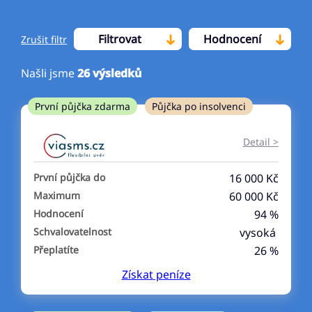
Filtrovat
Hodnocení
Zrušit filtr
Našli jsme
26
výsledků
Cena
První půjčka zdarma
Půjčka po insolvenci
Od
Do
Detail >
První půjčka zdarma
První půjčka do
16 000 Kč
–
Maximum
60 000 Kč
Hodnocení
94 %
ano
Schvalovatelnost
vysoká
ne
Přeplatíte
26 %
Získat
peníze
Ve zkušebce
ano