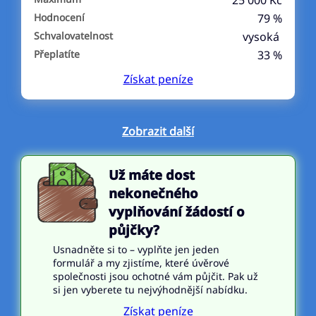
25 000 Kč
Hodnocení
79 %
Schvalovatelnost
vysoká
Přeplatíte
33 %
Získat
peníze
Zobrazit další
Už máte dost
nekonečného
vyplňování žádostí o
půjčky?
Usnadněte si to – vyplňte jen jeden
formulář a my zjistíme, které úvěrové
společnosti jsou ochotné vám půjčit. Pak už
si jen vyberete tu nejvýhodnější nabídku.
Získat peníze