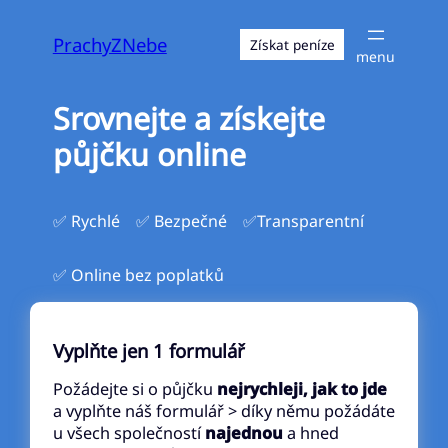
Přeskočit
na
PrachyZNebe
Získat peníze
obsah
Srovnejte a získejte
půjčku online
✅ Rychlé
✅ Bezpečné
✅Transparentní
✅ Online bez poplatků
Vyplňte jen 1 formulář
Požádejte si o půjčku
nejrychleji, jak to jde
a vyplňte náš formulář > díky němu požádáte
u všech společností
najednou
a hned