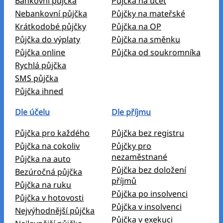
Bankovní půjčka
Půjčka na účet
Nebankovní půjčka
Půjčky na mateřské
Krátkodobé půjčky
Půjčka na OP
Půjčka do výplaty
Půjčka na směnku
Půjčka online
Půjčka od soukromníka
Rychlá půjčka
SMS půjčka
Půjčka ihned
Dle účelu
Dle příjmu
Půjčka pro každého
Půjčka bez registru
Půjčka na cokoliv
Půjčky pro
nezaměstnané
Půjčka na auto
Půjčka bez doložení
Bezúročná půjčka
příjmů
Půjčka na ruku
Půjčka po insolvenci
Půjčka v hotovosti
Půjčka v insolvenci
Nejvýhodnější půjčka
Půjčka v exekuci