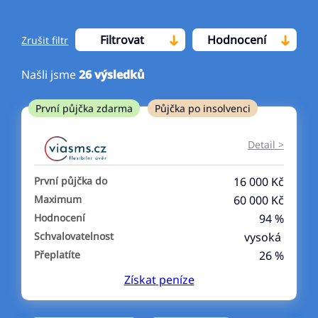
Filtrovat
Hodnocení
Zrušit filtr
Našli jsme
26
výsledků
Cena
První půjčka zdarma
Půjčka po insolvenci
Od
Do
Detail >
První půjčka zdarma
První půjčka do
16 000 Kč
–
Maximum
60 000 Kč
Hodnocení
94 %
ano
Schvalovatelnost
vysoká
ne
Přeplatíte
26 %
Získat
peníze
Ve zkušebce
ano