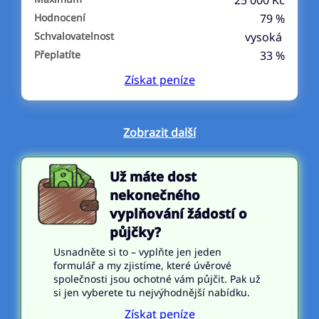
25 000 Kč
Hodnocení
79 %
Schvalovatelnost
vysoká
Přeplatíte
33 %
Získat
peníze
Zobrazit další
Už máte dost
nekonečného
vyplňování žádostí o
půjčky?
Usnadněte si to – vyplňte jen jeden
formulář a my zjistíme, které úvěrové
společnosti jsou ochotné vám půjčit. Pak už
si jen vyberete tu nejvýhodnější nabídku.
Získat peníze