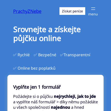
Přeskočit
na
PrachyZNebe
Získat peníze
obsah
Srovnejte a získejte
půjčku online
✅ Rychlé
✅ Bezpečné
✅Transparentní
✅ Online bez poplatků
Vyplňte jen 1 formulář
Požádejte si o půjčku
nejrychleji, jak to jde
a vyplňte náš formulář > díky němu požádáte
u všech společností
najednou
a hned