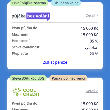
ne
První půjčka zdarma
Oblíbená volba
V exekuci
Detail >
ano
První půjčka do
15 000 Kč
ne
Maximum
15 000 Kč
Hodnocení
85 %
Po insolvenci
Schvalovatelnost
vysoká
ano
Přeplatíte
20 %
ne
Získat
peníze
V hotovosti
ano
Sleva 30%: kód LDG
Půjčka po insolvenci
ne
Detail >
První půjčka do
15 000 Kč
Maximum