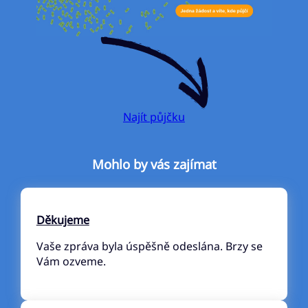
Najít půjčku
Mohlo by vás zajímat
Děkujeme
Vaše zpráva byla úspěšně odeslána. Brzy se
Vám ozveme.