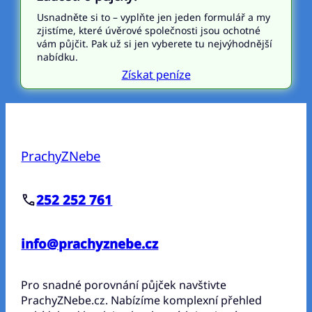
Usnadněte si to – vyplňte jen jeden formulář a my
zjistíme, které úvěrové společnosti jsou ochotné
vám půjčit. Pak už si jen vyberete tu nejvýhodnější
nabídku.
Získat peníze
PrachyZNebe
252 252 761
info@prachyznebe.cz
Pro snadné porovnání půjček navštivte
PrachyZNebe.cz. Nabízíme komplexní přehled