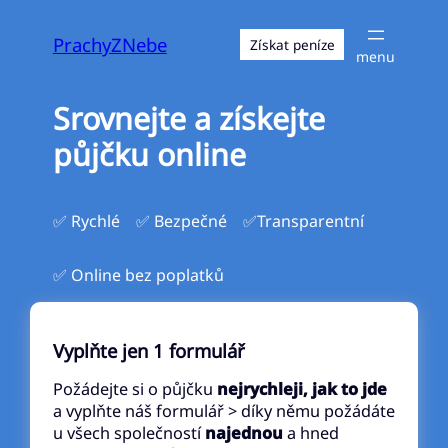
Přeskočit
na
PrachyZNebe
Získat peníze
obsah
Srovnejte a získejte
půjčku online
✅ Rychlé
✅ Bezpečné
✅Transparentní
✅ Online bez poplatků
Vyplňte jen 1 formulář
Požádejte si o půjčku
nejrychleji, jak to jde
a vyplňte náš formulář > díky němu požádáte
u všech společností
najednou
a hned