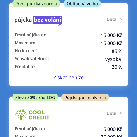
ne
První půjčka zdarma
Oblíbená volba
V exekuci
Detail >
ano
První půjčka do
15 000 Kč
ne
Maximum
15 000 Kč
Hodnocení
85 %
Po insolvenci
Schvalovatelnost
vysoká
ano
Přeplatíte
20 %
ne
Získat
peníze
V hotovosti
ano
Sleva 30%: kód LDG
Půjčka po insolvenci
ne
Detail >
První půjčka do
15 000 Kč
Maximum