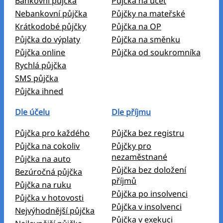
Bankovní půjčka
Půjčka na účet
Nebankovní půjčka
Půjčky na mateřské
Krátkodobé půjčky
Půjčka na OP
Půjčka do výplaty
Půjčka na směnku
Půjčka online
Půjčka od soukromníka
Rychlá půjčka
SMS půjčka
Půjčka ihned
Dle účelu
Dle příjmu
Půjčka pro každého
Půjčka bez registru
Půjčka na cokoliv
Půjčky pro
nezaměstnané
Půjčka na auto
Půjčka bez doložení
Bezúročná půjčka
příjmů
Půjčka na ruku
Půjčka po insolvenci
Půjčka v hotovosti
Půjčka v insolvenci
Nejvýhodnější půjčka
Půjčka v exekuci