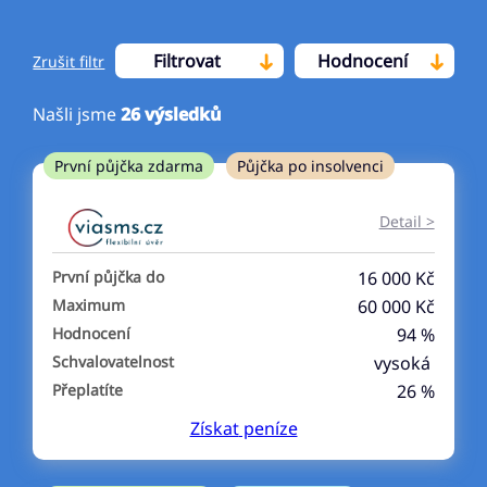
Filtrovat
Hodnocení
Zrušit filtr
Našli jsme
26
výsledků
Cena
První půjčka zdarma
Půjčka po insolvenci
Od
Do
Detail >
První půjčka zdarma
První půjčka do
16 000 Kč
–
Maximum
60 000 Kč
Hodnocení
94 %
ano
Schvalovatelnost
vysoká
ne
Přeplatíte
26 %
Získat
peníze
Ve zkušebce
ano