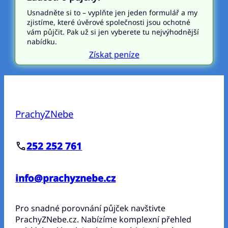
Usnadněte si to – vyplňte jen jeden formulář a my
zjistíme, které úvěrové společnosti jsou ochotné
vám půjčit. Pak už si jen vyberete tu nejvýhodnější
nabídku.
Získat peníze
PrachyZNebe
252 252 761
info@prachyznebe.cz
Pro snadné porovnání půjček navštivte
PrachyZNebe.cz. Nabízíme komplexní přehled