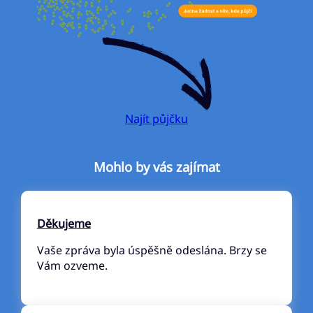
Najít půjčku
Mohlo by vás zajímat
Děkujeme
Vaše zpráva byla úspěšně odeslána. Brzy se
Vám ozveme.