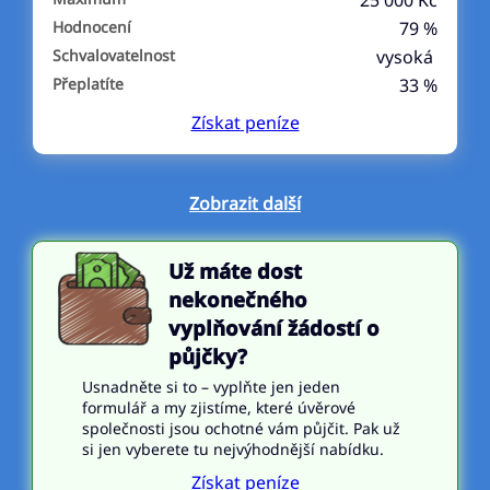
25 000 Kč
Hodnocení
79 %
Schvalovatelnost
vysoká
Přeplatíte
33 %
Získat
peníze
Zobrazit další
Už máte dost
nekonečného
vyplňování žádostí o
půjčky?
Usnadněte si to – vyplňte jen jeden
formulář a my zjistíme, které úvěrové
společnosti jsou ochotné vám půjčit. Pak už
si jen vyberete tu nejvýhodnější nabídku.
Získat peníze