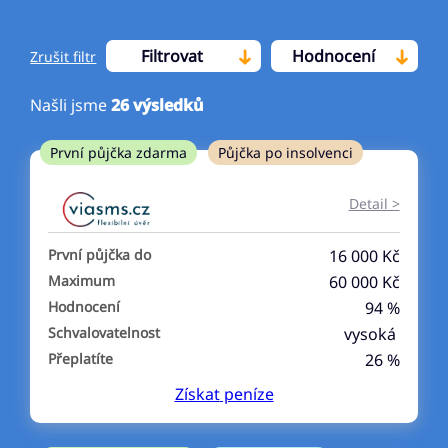
Filtrovat
Hodnocení
Zrušit filtr
Našli jsme
26
výsledků
Cena
První půjčka zdarma
Půjčka po insolvenci
Od
Do
Detail >
První půjčka zdarma
První půjčka do
16 000 Kč
–
Maximum
60 000 Kč
Hodnocení
94 %
ano
Schvalovatelnost
vysoká
ne
Přeplatíte
26 %
Získat
peníze
Ve zkušebce
ano