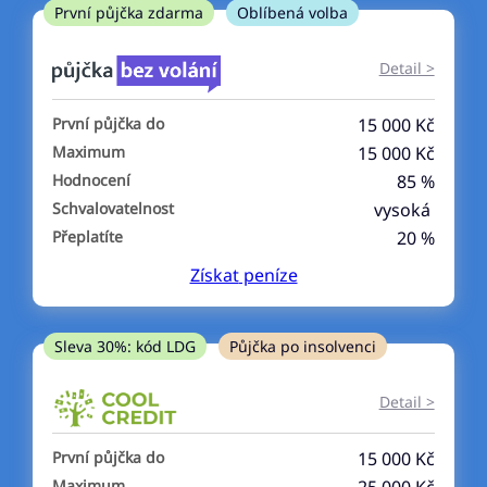
ne
První půjčka zdarma
Oblíbená volba
V exekuci
Detail >
ano
První půjčka do
15 000 Kč
ne
Maximum
15 000 Kč
Hodnocení
85 %
Po insolvenci
Schvalovatelnost
vysoká
ano
Přeplatíte
20 %
ne
Získat
peníze
V hotovosti
ano
Sleva 30%: kód LDG
Půjčka po insolvenci
ne
Detail >
První půjčka do
15 000 Kč
Maximum