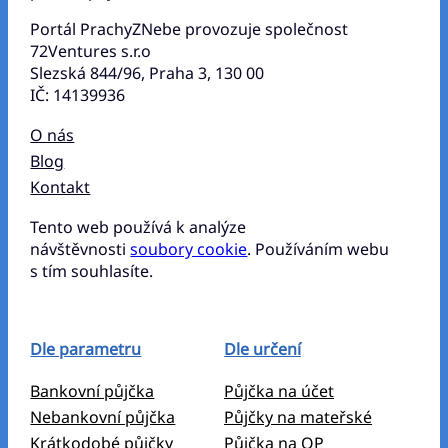
Portál PrachyZNebe provozuje společnost
72Ventures s.r.o
Slezská 844/96, Praha 3, 130 00
IČ: 14139936
O nás
Blog
Kontakt
Tento web používá k analýze
návštěvnosti
soubory cookie
. Používáním webu
s tím souhlasíte.
Dle parametru
Dle určení
Bankovní půjčka
Půjčka na účet
Nebankovní půjčka
Půjčky na mateřské
Krátkodobé půjčky
Půjčka na OP