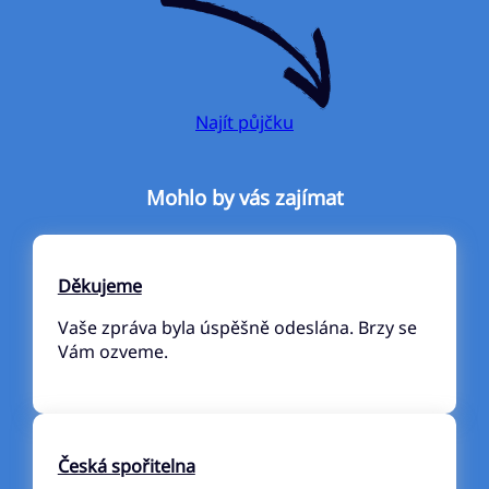
Najít půjčku
Mohlo by vás zajímat
Děkujeme
Vaše zpráva byla úspěšně odeslána. Brzy se
Vám ozveme.
Česká spořitelna