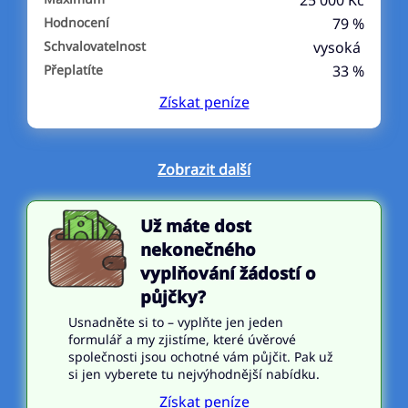
25 000 Kč
Hodnocení
79 %
Schvalovatelnost
vysoká
Přeplatíte
33 %
Získat
peníze
Zobrazit další
Už máte dost
nekonečného
vyplňování žádostí o
půjčky?
Usnadněte si to – vyplňte jen jeden
formulář a my zjistíme, které úvěrové
společnosti jsou ochotné vám půjčit. Pak už
si jen vyberete tu nejvýhodnější nabídku.
Získat peníze