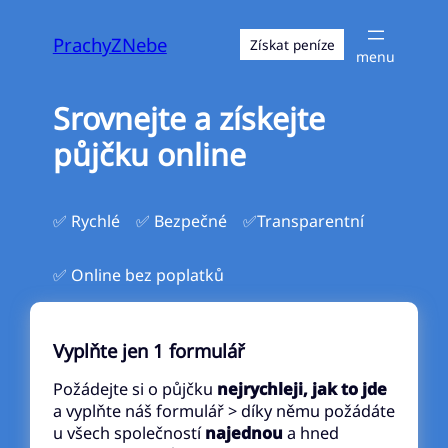
Přeskočit
na
PrachyZNebe
Získat peníze
obsah
Srovnejte a získejte
půjčku online
✅ Rychlé
✅ Bezpečné
✅Transparentní
✅ Online bez poplatků
Vyplňte jen 1 formulář
Požádejte si o půjčku
nejrychleji, jak to jde
a vyplňte náš formulář > díky němu požádáte
u všech společností
najednou
a hned