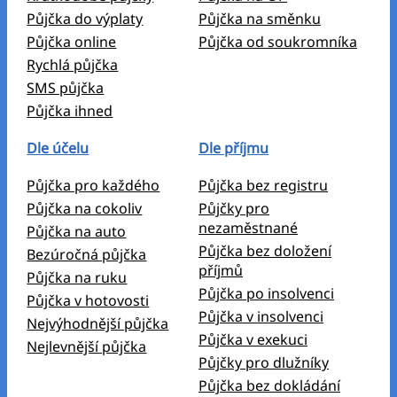
Půjčka do výplaty
Půjčka na směnku
Půjčka online
Půjčka od soukromníka
Rychlá půjčka
SMS půjčka
Půjčka ihned
Dle účelu
Dle příjmu
Půjčka pro každého
Půjčka bez registru
Půjčka na cokoliv
Půjčky pro
nezaměstnané
Půjčka na auto
Půjčka bez doložení
Bezúročná půjčka
příjmů
Půjčka na ruku
Půjčka po insolvenci
Půjčka v hotovosti
Půjčka v insolvenci
Nejvýhodnější půjčka
Půjčka v exekuci
Nejlevnější půjčka
Půjčky pro dlužníky
Půjčka bez dokládání