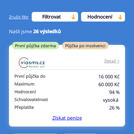
Filtrovat
Hodnocení
Zrušit filtr
Našli jsme
26
výsledků
Cena
První půjčka zdarma
Půjčka po insolvenci
Od
Do
Detail >
První půjčka zdarma
První půjčka do
16 000 Kč
–
Maximum
60 000 Kč
Hodnocení
94 %
ano
Schvalovatelnost
vysoká
ne
Přeplatíte
26 %
Získat
peníze
Ve zkušebce
ano