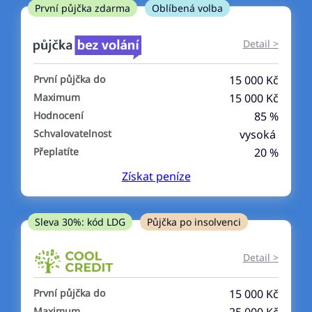
ne
První půjčka zdarma
Oblíbená volba
V exekuci
Detail >
ano
První půjčka do
15 000 Kč
ne
Maximum
15 000 Kč
Hodnocení
85 %
Po insolvenci
Schvalovatelnost
vysoká
ano
Přeplatíte
20 %
ne
Získat
peníze
V hotovosti
ano
Sleva 30%: kód LDG
Půjčka po insolvenci
ne
Detail >
První půjčka do
15 000 Kč
Maximum