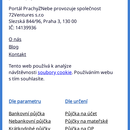
Portál PrachyZNebe provozuje společnost
72Ventures s.r.o
Slezská 844/96, Praha 3, 130 00
IČ: 14139936
O nás
Blog
Kontakt
Tento web používá k analýze
návštěvnosti
soubory cookie
. Používáním webu
s tím souhlasíte.
Dle parametru
Dle určení
Bankovní půjčka
Půjčka na účet
Nebankovní půjčka
Půjčky na mateřské
Krátkodobé půjčky
Půjčka na OP