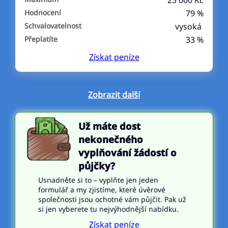
25 000 Kč
Hodnocení
79 %
Schvalovatelnost
vysoká
Přeplatíte
33 %
Získat
peníze
Zobrazit další
Už máte dost
nekonečného
vyplňování žádostí o
půjčky?
Usnadněte si to – vyplňte jen jeden
formulář a my zjistíme, které úvěrové
společnosti jsou ochotné vám půjčit. Pak už
si jen vyberete tu nejvýhodnější nabídku.
Získat peníze