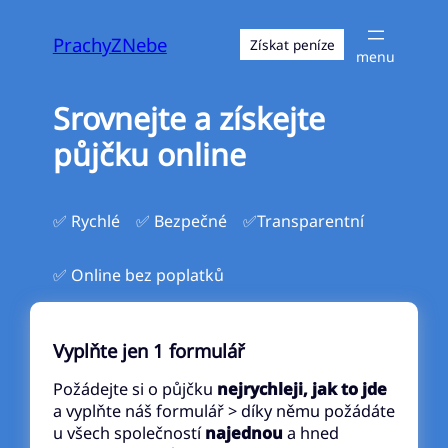
Přeskočit
na
PrachyZNebe
Získat peníze
obsah
Srovnejte a získejte
půjčku online
✅ Rychlé
✅ Bezpečné
✅Transparentní
✅ Online bez poplatků
Vyplňte jen 1 formulář
Požádejte si o půjčku
nejrychleji, jak to jde
a vyplňte náš formulář > díky němu požádáte
u všech společností
najednou
a hned