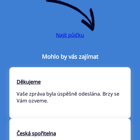
Najít půjčku
Mohlo by vás zajímat
Děkujeme
Vaše zpráva byla úspěšně odeslána. Brzy se
Vám ozveme.
Česká spořitelna