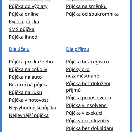
Půjčka do výplaty
Půjčka na směnku
Půjčka online
Půjčka od soukromníka
Rychlá půjčka
SMS půjčka
Půjčka ihned
Dle účelu
Dle příjmu
Půjčka pro každého
Půjčka bez registru
Půjčka na cokoliv
Půjčky pro
nezaměstnané
Půjčka na auto
Půjčka bez doložení
Bezúročná půjčka
příjmů
Půjčka na ruku
Půjčka po insolvenci
Půjčka v hotovosti
Půjčka v insolvenci
Nejvýhodnější půjčka
Půjčka v exekuci
Nejlevnější půjčka
Půjčky pro dlužníky
Půjčka bez dokládání