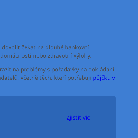
i dovolit čekat na dlouhé bankovní
y domácnosti nebo zdravotní výlohy.
narazit na problémy s požadavky na dokládání
atelů, včetně těch, kteří potřebují
půjčku v
Zjistit víc