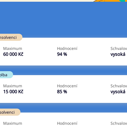
Ve zkušebce
V exekuci
nsolvenci
ano
ano
Maximum
Hodnocení
Schvalov
ne
ne
60 000 Kč
94 %
vysoká
olba
Maximum
Hodnocení
Schvalov
15 000 Kč
85 %
vysoká
solvenci
Maximum
Hodnocení
Schvalov