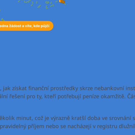
 jak získat finanční prostředky skrze nebankovní ins
í řešení pro ty, kteří potřebují peníze okamžitě. Část
několik minut, což je výrazně kratší doba ve srovnání
ravidelný příjem nebo se nacházejí v registru dlužníků,