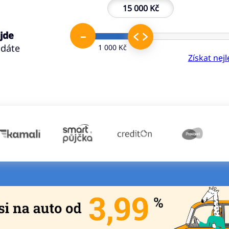
15 000 Kč
–
 jde
ádáte
1 000 Kč
Získat nej