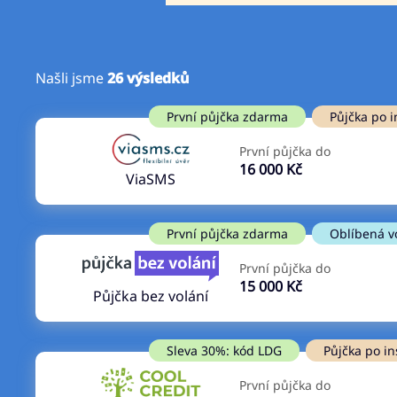
Našli jsme
26
výsledků
Cena
První půjčka zdarma
První půjčka zdarma
Půjčka po i
Od
–
První půjčka do
ano
16 000 Kč
Do
ViaSMS
ne
První půjčka zdarma
Oblíbená v
První půjčka do
15 000 Kč
Půjčka bez volání
Sleva 30%: kód LDG
Půjčka po in
První půjčka do