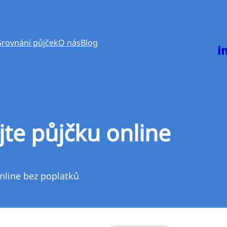
Srovnání půjček
O nás
Blog
i
jte půjčku online
nline bez poplatků