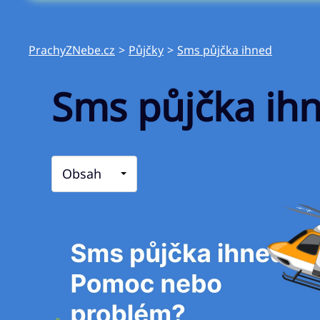
PrachyZNebe.cz
>
Půjčky
>
Sms půjčka ihned
Sms půjčka ih
Obsah