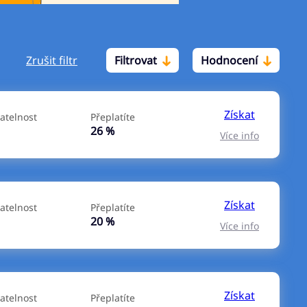
Zrušit filtr
Filtrovat
Hodnocení
Po insolvenci
V hotovosti
ano
ano
Získat
atelnost
Přeplatíte
ne
ne
26 %
Více info
Získat
atelnost
Přeplatíte
20 %
Více info
Získat
atelnost
Přeplatíte