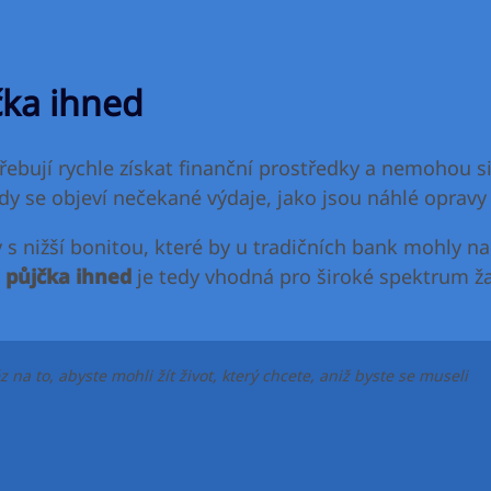
čka ihned
třebují rychle získat finanční prostředky a nemohou s
 kdy se objeví nečekané výdaje, jako jsou náhlé oprav
y s nižší bonitou, které by u tradičních bank mohly 
 půjčka ihned
je tedy vhodná pro široké spektrum žad
na to, abyste mohli žít život, který chcete, aniž byste se museli