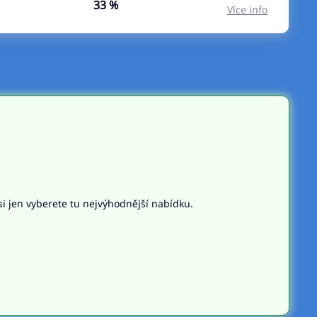
33 %
Více info
si jen vyberete tu nejvýhodnější nabídku.