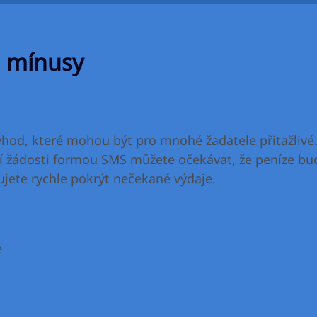
a mínusy
ýhod, které mohou být pro mnohé žadatele přitažlivé. 
ní žádosti formou SMS můžete očekávat, že peníze b
bujete rychle pokrýt nečekané výdaje.
e