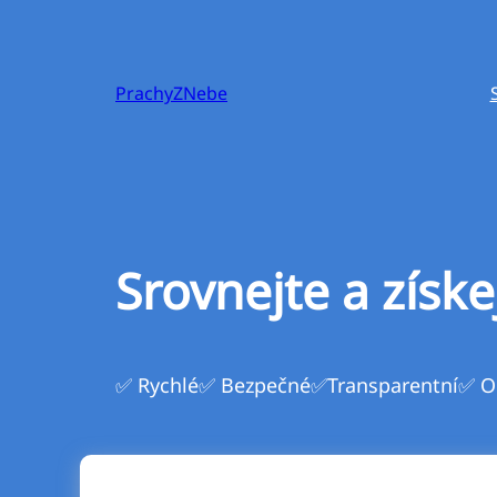
Přeskočit
na
obsah
PrachyZNebe
Srovnejte a získe
✅ Rychlé
✅ Bezpečné
✅Transparentní
✅ O