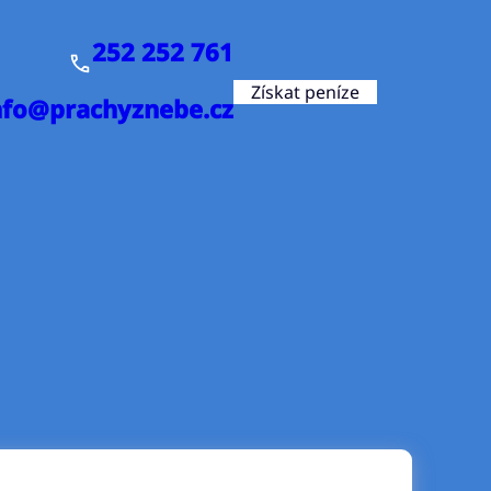
252 252 761
Získat peníze
nfo@prachyznebe.cz